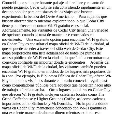
Conocida por su impresionante paisaje al aire libre y encanto de
pueblo pequeño, Cedar City se está convirtiendo rápidamente en un
destino popular para entusiastas de los viajes que buscan
experimentar la belleza del Oeste Americano. Para aquellos que
buscan ahorrar dinero mientras exploran todo lo que Cedar City
tiene para ofrecer, encontrar Wi-Fi gratuito es esencial.
Afortunadamente, los visitantes de Cedar City tienen una variedad
de opciones cuando se trata de mantenerse conectados en
movimiento. Una excelente opción para encontrar Wi-Fi gratuito
en Cedar City es consultar el mapa oficial de Wi-Fi de la ciudad, al
que se puede acceder a través del sitio web de Cedar City. Este
mapa proporciona una lista actualizada de todos los puntos de
acceso públicos de Wi-Fi en la ciudad, lo que facilita encontrar una
conexión confiable sin importar dónde te encuentres. Además del
mapa oficial de Wi-Fi de la ciudad, los visitantes también pueden
encontrar Wi-Fi gratuito en muchos de los lugares más populares de
la zona. Por ejemplo, la Biblioteca Pública de Cedar City ofrece Wi-
Fi gratuito a los visitantes durante el horario comercial regular, así
como computadoras públicas para aquellos que necesitan hacer algo
de trabajo sobre la marcha. Otros lugares populares en Cedar City
que ofrecen Wi-Fi gratuito incluyen cafeterías locales como The
Grind Coffeehouse y Higher Grounds Coffee, así como cadenas
importantes como Starbucks y McDonald's. No importa a dónde
vayas en Cedar City, mantenerse conectado con Wi-Fi gratuito es
una excelente manera de ahorrar dinero mientras exploras este