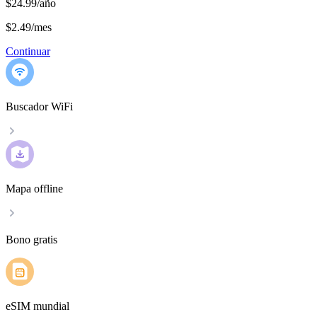
$24.99/año
$2.49
/
mes
Continuar
Buscador WiFi
Mapa offline
Bono gratis
eSIM mundial