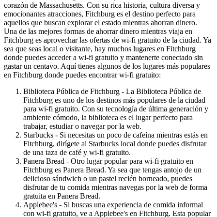
corazón de Massachusetts. Con su rica historia, cultura diversa y
emocionantes atracciones, Fitchburg es el destino perfecto para
aquellos que buscan explorar el estado mientras ahorran dinero.
Una de las mejores formas de ahorrar dinero mientras viaja en
Fitchburg es aprovechar las ofertas de wi-fi gratuito de la ciudad. Ya
sea que seas local o visitante, hay muchos lugares en Fitchburg
donde puedes acceder a wi-fi gratuito y mantenerte conectado sin
gastar un centavo. Aquí tienes algunos de los lugares más populares
en Fitchburg donde puedes encontrar wi-fi gratuito:
Biblioteca Pública de Fitchburg - La Biblioteca Pública de
Fitchburg es uno de los destinos más populares de la ciudad
para wi-fi gratuito. Con su tecnología de última generación y
ambiente cómodo, la biblioteca es el lugar perfecto para
trabajar, estudiar o navegar por la web.
Starbucks - Si necesitas un poco de cafeína mientras estás en
Fitchburg, dirígete al Starbucks local donde puedes disfrutar
de una taza de café y wi-fi gratuito.
Panera Bread - Otro lugar popular para wi-fi gratuito en
Fitchburg es Panera Bread. Ya sea que tengas antojo de un
delicioso sándwich o un pastel recién horneado, puedes
disfrutar de tu comida mientras navegas por la web de forma
gratuita en Panera Bread.
Applebee's - Si buscas una experiencia de comida informal
con wi-fi gratuito, ve a Applebee's en Fitchburg. Esta popular