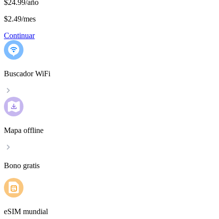
$24.99/año
$2.49
/
mes
Continuar
Buscador WiFi
Mapa offline
Bono gratis
eSIM mundial