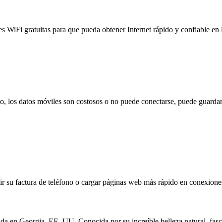
es WiFi gratuitas para que pueda obtener Internet rápido y confiable en
to, los datos móviles son costosos o no puede conectarse, puede guardar
 su factura de teléfono o cargar páginas web más rápido en conexiones l
a en Georgia, EE. UU. Conocida por su increíble belleza natural, fasci