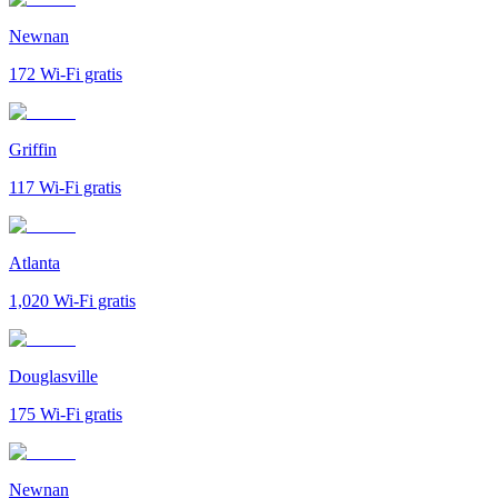
Newnan
172
Wi-Fi gratis
Griffin
117
Wi-Fi gratis
Atlanta
1,020
Wi-Fi gratis
Douglasville
175
Wi-Fi gratis
Newnan