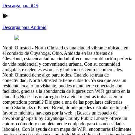
Descarga para iOS
Descarga para Android
North Olmsted
-
North Olmsted es una ciudad vibrante ubicada en
el condado de Cuyahoga, Ohio. Anidada en las afueras de
Cleveland, esta encantadora ciudad ofrece una combinación perfecta
de vida residencial y conveniencia urbana. Con su comunidad
amigable, excelentes escuelas y bulliciosos centros comerciales,
North Olmsted tiene algo para todos. Cuando se trata de
conectividad, North Olmsted te tiene cubierto. Ya sea que seas un
residente local o un visitante, puedes mantenerte conectado con
facilidad, gracias a la abundancia de lugares con WiFi gratuito en la
ciudad. ¿Necesitas un arreglo de cafeína mientras trabajas en tu
computadora portátil? Dirígete a una de las populares cafeterías
como Starbucks o Panera Bread, donde puedes disfrutar de tu café
favorito mientras navegas por la web. ¿Buscas un espacio de
coworking? Spark by Cuyahoga County Public Library ofrece un
entorno cómodo y completamente equipado para tus necesidades
laborales. Con la ayuda de un mapa de WiFi, encontrarás fácilmente
puntos de acceso dispersos por todo North Olmsted, asegurando que