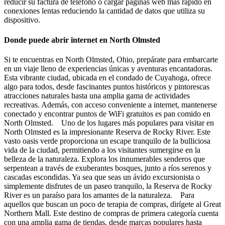
reducir su factura de teléfono o cargar páginas web más rápido en
conexiones lentas reduciendo la cantidad de datos que utiliza su
dispositivo.
Donde puede abrir internet en North Olmsted
Si te encuentras en North Olmsted, Ohio, prepárate para embarcarte
en un viaje lleno de experiencias únicas y aventuras encantadoras.
Esta vibrante ciudad, ubicada en el condado de Cuyahoga, ofrece
algo para todos, desde fascinantes puntos históricos y pintorescas
atracciones naturales hasta una amplia gama de actividades
recreativas. Además, con acceso conveniente a internet, mantenerse
conectado y encontrar puntos de WiFi gratuitos es pan comido en
North Olmsted. Uno de los lugares más populares para visitar en
North Olmsted es la impresionante Reserva de Rocky River. Este
vasto oasis verde proporciona un escape tranquilo de la bulliciosa
vida de la ciudad, permitiendo a los visitantes sumergirse en la
belleza de la naturaleza. Explora los innumerables senderos que
serpentean a través de exuberantes bosques, junto a ríos serenos y
cascadas escondidas. Ya sea que seas un ávido excursionista o
simplemente disfrutes de un paseo tranquilo, la Reserva de Rocky
River es un paraíso para los amantes de la naturaleza. Para
aquellos que buscan un poco de terapia de compras, dirígete al Great
Northern Mall. Este destino de compras de primera categoría cuenta
con una amplia gama de tiendas, desde marcas populares hasta