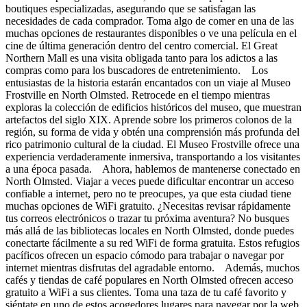
boutiques especializadas, asegurando que se satisfagan las
necesidades de cada comprador. Toma algo de comer en una de las
muchas opciones de restaurantes disponibles o ve una película en el
cine de última generación dentro del centro comercial. El Great
Northern Mall es una visita obligada tanto para los adictos a las
compras como para los buscadores de entretenimiento. Los
entusiastas de la historia estarán encantados con un viaje al Museo
Frostville en North Olmsted. Retrocede en el tiempo mientras
exploras la colección de edificios históricos del museo, que muestran
artefactos del siglo XIX. Aprende sobre los primeros colonos de la
región, su forma de vida y obtén una comprensión más profunda del
rico patrimonio cultural de la ciudad. El Museo Frostville ofrece una
experiencia verdaderamente inmersiva, transportando a los visitantes
a una época pasada. Ahora, hablemos de mantenerse conectado en
North Olmsted. Viajar a veces puede dificultar encontrar un acceso
confiable a internet, pero no te preocupes, ya que esta ciudad tiene
muchas opciones de WiFi gratuito. ¿Necesitas revisar rápidamente
tus correos electrónicos o trazar tu próxima aventura? No busques
más allá de las bibliotecas locales en North Olmsted, donde puedes
conectarte fácilmente a su red WiFi de forma gratuita. Estos refugios
pacíficos ofrecen un espacio cómodo para trabajar o navegar por
internet mientras disfrutas del agradable entorno. Además, muchos
cafés y tiendas de café populares en North Olmsted ofrecen acceso
gratuito a WiFi a sus clientes. Toma una taza de tu café favorito y
siéntate en uno de estos acogedores lugares para navegar por la web,