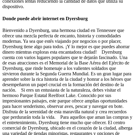
conexiones lentas reduciendo la cantidad de datos que utiliza su
dispositivo.
Donde puede abrir internet en Dyersburg
Bienvenido a Dyersburg, una hermosa ciudad en Tennessee que
ofrece una mezcla perfecta de encanto, historia y comodidades
modernas. Ya sea que estés viajando por negocios o por placer,
Dyersburg tiene algo para todos. ¡Y lo mejor es que puedes ahorrar
dinero mientras exploras esta encantadora ciudad! Dyersburg
cuenta con varios lugares populares que te dejarán fascinado. Una
de esas atracciones es el Memorial de la Base Aérea del Ejército de
Dyersburg, que rinde homenaje a los valientes soldados que
sirvieron durante la Segunda Guerra Mundial. Es un gran lugar para
aprender sobre la rica historia de la ciudad y honrar a los héroes que
desempeñaron un papel crucial en la formación del destino de la
nación. Si eres un entusiasta de la naturaleza, debes visitar el
hermoso Parque Estatal Reelfoot Lake. Conocido por sus
impresionantes paisajes, este parque ofrece amplias oportunidades
para hacer senderismo, observar aves, pescar y navegar en bote.
Disfruta de la serenidad de esta maravilla natural y crea recuerdos
que perdurarán toda la vida. Para aquellos que aman las compras y
el entretenimiento, Dyersburg tiene mucho que ofrecer. El centro
comercial de Dyersburg, ubicado en el corazón de la ciudad, alberga
una variedad de tiendas minoristas, restaurantes y opciones de