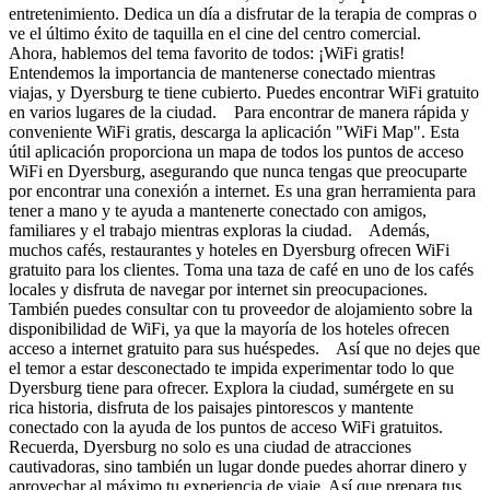
entretenimiento. Dedica un día a disfrutar de la terapia de compras o
ve el último éxito de taquilla en el cine del centro comercial.
Ahora, hablemos del tema favorito de todos: ¡WiFi gratis!
Entendemos la importancia de mantenerse conectado mientras
viajas, y Dyersburg te tiene cubierto. Puedes encontrar WiFi gratuito
en varios lugares de la ciudad. Para encontrar de manera rápida y
conveniente WiFi gratis, descarga la aplicación "WiFi Map". Esta
útil aplicación proporciona un mapa de todos los puntos de acceso
WiFi en Dyersburg, asegurando que nunca tengas que preocuparte
por encontrar una conexión a internet. Es una gran herramienta para
tener a mano y te ayuda a mantenerte conectado con amigos,
familiares y el trabajo mientras exploras la ciudad. Además,
muchos cafés, restaurantes y hoteles en Dyersburg ofrecen WiFi
gratuito para los clientes. Toma una taza de café en uno de los cafés
locales y disfruta de navegar por internet sin preocupaciones.
También puedes consultar con tu proveedor de alojamiento sobre la
disponibilidad de WiFi, ya que la mayoría de los hoteles ofrecen
acceso a internet gratuito para sus huéspedes. Así que no dejes que
el temor a estar desconectado te impida experimentar todo lo que
Dyersburg tiene para ofrecer. Explora la ciudad, sumérgete en su
rica historia, disfruta de los paisajes pintorescos y mantente
conectado con la ayuda de los puntos de acceso WiFi gratuitos.
Recuerda, Dyersburg no solo es una ciudad de atracciones
cautivadoras, sino también un lugar donde puedes ahorrar dinero y
aprovechar al máximo tu experiencia de viaje. Así que prepara tus