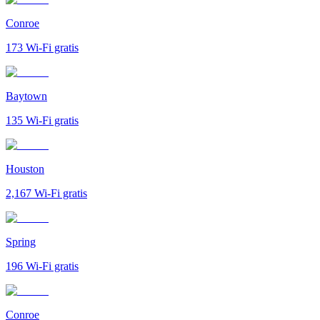
Conroe
173
Wi-Fi gratis
Baytown
135
Wi-Fi gratis
Houston
2,167
Wi-Fi gratis
Spring
196
Wi-Fi gratis
Conroe