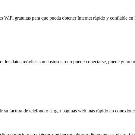
es WiFi gratuitas para que pueda obtener Internet rápido y confiable en
to, los datos móviles son costosos o no puede conectarse, puede guardar
 su factura de teléfono o cargar páginas web más rápido en conexiones l
tino perfecto para viajeros que buscan ahorrar dinero en sus viajes. Co