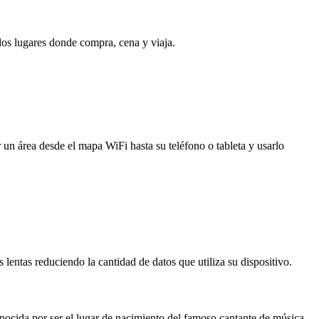
 los lugares donde compra, cena y viaja.
 un área desde el mapa WiFi hasta su teléfono o tableta y usarlo
entas reduciendo la cantidad de datos que utiliza su dispositivo.
nocida por ser el lugar de nacimiento del famoso cantante de música