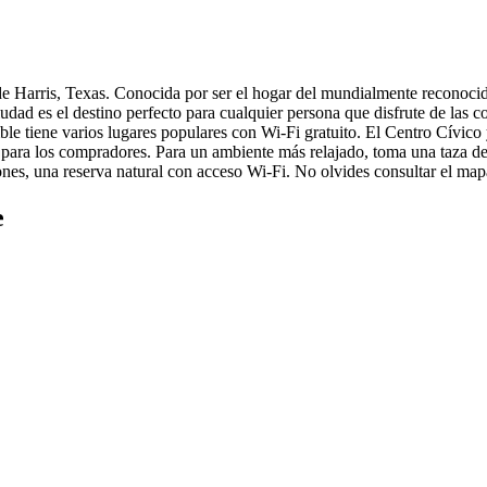
e Harris, Texas. Conocida por ser el hogar del mundialmente reconoci
d es el destino perfecto para cualquier persona que disfrute de las comp
ble tiene varios lugares populares con Wi-Fi gratuito. El Centro Cívic
 para los compradores. Para un ambiente más relajado, toma una taza de 
. Jones, una reserva natural con acceso Wi-Fi. No olvides consultar el ma
e