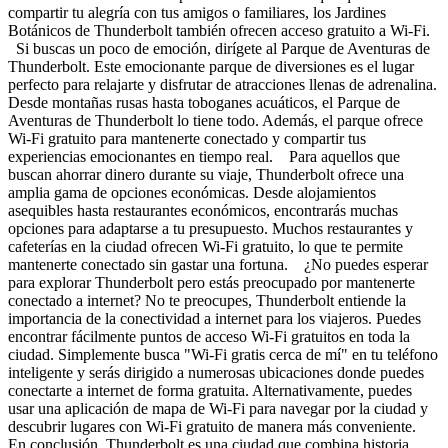
compartir tu alegría con tus amigos o familiares, los Jardines
Botánicos de Thunderbolt también ofrecen acceso gratuito a Wi-Fi.
Si buscas un poco de emoción, dirígete al Parque de Aventuras de
Thunderbolt. Este emocionante parque de diversiones es el lugar
perfecto para relajarte y disfrutar de atracciones llenas de adrenalina.
Desde montañas rusas hasta toboganes acuáticos, el Parque de
Aventuras de Thunderbolt lo tiene todo. Además, el parque ofrece
Wi-Fi gratuito para mantenerte conectado y compartir tus
experiencias emocionantes en tiempo real. Para aquellos que
buscan ahorrar dinero durante su viaje, Thunderbolt ofrece una
amplia gama de opciones económicas. Desde alojamientos
asequibles hasta restaurantes económicos, encontrarás muchas
opciones para adaptarse a tu presupuesto. Muchos restaurantes y
cafeterías en la ciudad ofrecen Wi-Fi gratuito, lo que te permite
mantenerte conectado sin gastar una fortuna. ¿No puedes esperar
para explorar Thunderbolt pero estás preocupado por mantenerte
conectado a internet? No te preocupes, Thunderbolt entiende la
importancia de la conectividad a internet para los viajeros. Puedes
encontrar fácilmente puntos de acceso Wi-Fi gratuitos en toda la
ciudad. Simplemente busca "Wi-Fi gratis cerca de mí" en tu teléfono
inteligente y serás dirigido a numerosas ubicaciones donde puedes
conectarte a internet de forma gratuita. Alternativamente, puedes
usar una aplicación de mapa de Wi-Fi para navegar por la ciudad y
descubrir lugares con Wi-Fi gratuito de manera más conveniente.
En conclusión, Thunderbolt es una ciudad que combina historia,