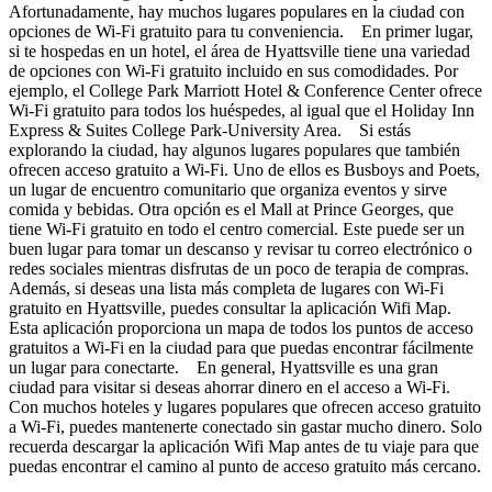
Afortunadamente, hay muchos lugares populares en la ciudad con
opciones de Wi-Fi gratuito para tu conveniencia. En primer lugar,
si te hospedas en un hotel, el área de Hyattsville tiene una variedad
de opciones con Wi-Fi gratuito incluido en sus comodidades. Por
ejemplo, el College Park Marriott Hotel & Conference Center ofrece
Wi-Fi gratuito para todos los huéspedes, al igual que el Holiday Inn
Express & Suites College Park-University Area. Si estás
explorando la ciudad, hay algunos lugares populares que también
ofrecen acceso gratuito a Wi-Fi. Uno de ellos es Busboys and Poets,
un lugar de encuentro comunitario que organiza eventos y sirve
comida y bebidas. Otra opción es el Mall at Prince Georges, que
tiene Wi-Fi gratuito en todo el centro comercial. Este puede ser un
buen lugar para tomar un descanso y revisar tu correo electrónico o
redes sociales mientras disfrutas de un poco de terapia de compras.
Además, si deseas una lista más completa de lugares con Wi-Fi
gratuito en Hyattsville, puedes consultar la aplicación Wifi Map.
Esta aplicación proporciona un mapa de todos los puntos de acceso
gratuitos a Wi-Fi en la ciudad para que puedas encontrar fácilmente
un lugar para conectarte. En general, Hyattsville es una gran
ciudad para visitar si deseas ahorrar dinero en el acceso a Wi-Fi.
Con muchos hoteles y lugares populares que ofrecen acceso gratuito
a Wi-Fi, puedes mantenerte conectado sin gastar mucho dinero. Solo
recuerda descargar la aplicación Wifi Map antes de tu viaje para que
puedas encontrar el camino al punto de acceso gratuito más cercano.