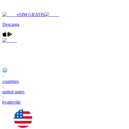
eSIM GRATIS
Descarga
countries
united states
hyattsville