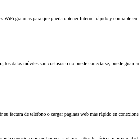
es WiFi gratuitas para que pueda obtener Internet rápido y confiable en
to, los datos móviles son costosos o no puede conectarse, puede guardar
 su factura de teléfono o cargar páginas web más rápido en conexiones l
brante conocida por sus hermosas playas, sitios históricos y proximidad