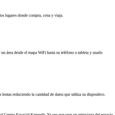
 los lugares donde compra, cena y viaja.
 un área desde el mapa WiFi hasta su teléfono o tableta y usarlo
entas reduciendo la cantidad de datos que utiliza su dispositivo.
 al Centro Espacial Kennedy. Ya sea que seas un entusiasta del espacio