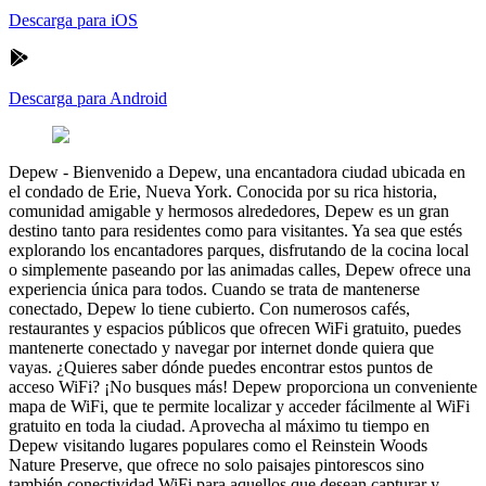
Descarga para iOS
Descarga para Android
Depew
-
Bienvenido a Depew, una encantadora ciudad ubicada en
el condado de Erie, Nueva York. Conocida por su rica historia,
comunidad amigable y hermosos alrededores, Depew es un gran
destino tanto para residentes como para visitantes. Ya sea que estés
explorando los encantadores parques, disfrutando de la cocina local
o simplemente paseando por las animadas calles, Depew ofrece una
experiencia única para todos. Cuando se trata de mantenerse
conectado, Depew lo tiene cubierto. Con numerosos cafés,
restaurantes y espacios públicos que ofrecen WiFi gratuito, puedes
mantenerte conectado y navegar por internet donde quiera que
vayas. ¿Quieres saber dónde puedes encontrar estos puntos de
acceso WiFi? ¡No busques más! Depew proporciona un conveniente
mapa de WiFi, que te permite localizar y acceder fácilmente al WiFi
gratuito en toda la ciudad. Aprovecha al máximo tu tiempo en
Depew visitando lugares populares como el Reinstein Woods
Nature Preserve, que ofrece no solo paisajes pintorescos sino
también conectividad WiFi para aquellos que desean capturar y