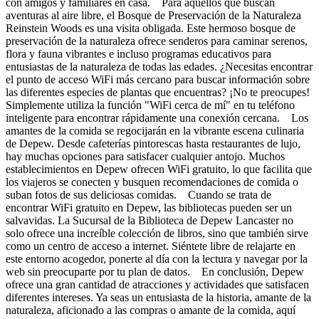
con amigos y familiares en casa. Para aquellos que buscan
aventuras al aire libre, el Bosque de Preservación de la Naturaleza
Reinstein Woods es una visita obligada. Este hermoso bosque de
preservación de la naturaleza ofrece senderos para caminar serenos,
flora y fauna vibrantes e incluso programas educativos para
entusiastas de la naturaleza de todas las edades. ¿Necesitas encontrar
el punto de acceso WiFi más cercano para buscar información sobre
las diferentes especies de plantas que encuentras? ¡No te preocupes!
Simplemente utiliza la función "WiFi cerca de mí" en tu teléfono
inteligente para encontrar rápidamente una conexión cercana. Los
amantes de la comida se regocijarán en la vibrante escena culinaria
de Depew. Desde cafeterías pintorescas hasta restaurantes de lujo,
hay muchas opciones para satisfacer cualquier antojo. Muchos
establecimientos en Depew ofrecen WiFi gratuito, lo que facilita que
los viajeros se conecten y busquen recomendaciones de comida o
suban fotos de sus deliciosas comidas. Cuando se trata de
encontrar WiFi gratuito en Depew, las bibliotecas pueden ser un
salvavidas. La Sucursal de la Biblioteca de Depew Lancaster no
solo ofrece una increíble colección de libros, sino que también sirve
como un centro de acceso a internet. Siéntete libre de relajarte en
este entorno acogedor, ponerte al día con la lectura y navegar por la
web sin preocuparte por tu plan de datos. En conclusión, Depew
ofrece una gran cantidad de atracciones y actividades que satisfacen
diferentes intereses. Ya seas un entusiasta de la historia, amante de la
naturaleza, aficionado a las compras o amante de la comida, aquí