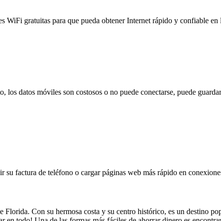
es WiFi gratuitas para que pueda obtener Internet rápido y confiable en
to, los datos móviles son costosos o no puede conectarse, puede guardar
 su factura de teléfono o cargar páginas web más rápido en conexiones l
 Florida. Con su hermosa costa y su centro histórico, es un destino pop
ar en todo! Una de las formas más fáciles de ahorrar dinero es encontra