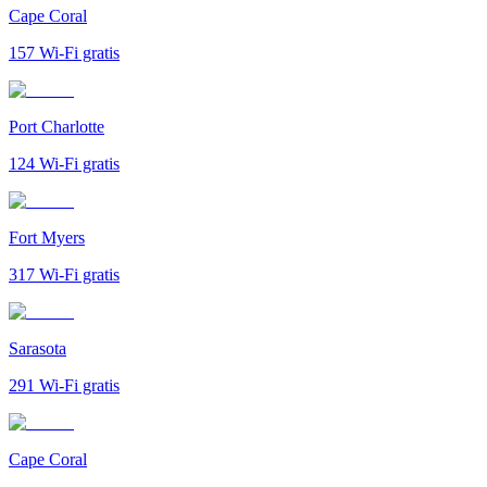
Cape Coral
157
Wi-Fi gratis
Port Charlotte
124
Wi-Fi gratis
Fort Myers
317
Wi-Fi gratis
Sarasota
291
Wi-Fi gratis
Cape Coral