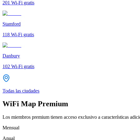
201
Wi-Fi gratis
Stamford
118
Wi-Fi gratis
Danbury
102
Wi-Fi gratis
Todas las ciudades
WiFi Map Premium
Los miembros premium tienen acceso exclusivo a características adicio
Mensual
Anual