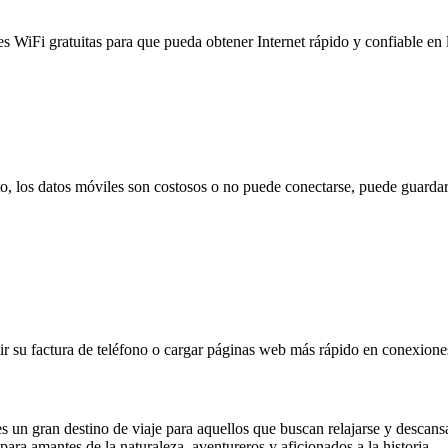
es WiFi gratuitas para que pueda obtener Internet rápido y confiable en
to, los datos móviles son costosos o no puede conectarse, puede guardar
 su factura de teléfono o cargar páginas web más rápido en conexiones l
 un gran destino de viaje para aquellos que buscan relajarse y descans
ta para amantes de la naturaleza, aventureros y aficionados a la histori