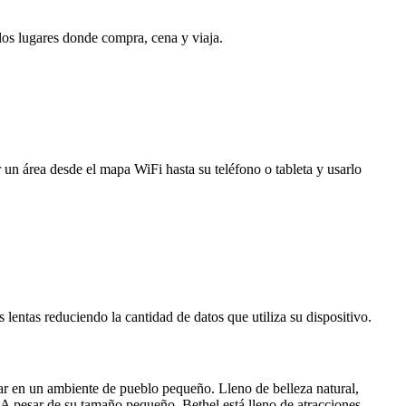
 los lugares donde compra, cena y viaja.
 un área desde el mapa WiFi hasta su teléfono o tableta y usarlo
entas reduciendo la cantidad de datos que utiliza su dispositivo.
ar en un ambiente de pueblo pequeño. Lleno de belleza natural,
a. A pesar de su tamaño pequeño, Bethel está lleno de atracciones