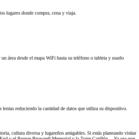
 los lugares donde compra, cena y viaja.
 un área desde el mapa WiFi hasta su teléfono o tableta y usarlo
entas reduciendo la cantidad de datos que utiliza su dispositivo.
ria, cultura diversa y lugareños amigables. Si estás planeando visitar
ke End y el Parque Brownell Memorial y la Torre Carillón. Ya sea que