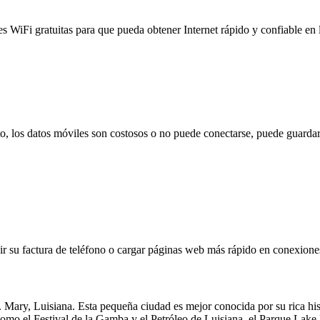
es WiFi gratuitas para que pueda obtener Internet rápido y confiable en
to, los datos móviles son costosos o no puede conectarse, puede guardar
 su factura de teléfono o cargar páginas web más rápido en conexiones l
Mary, Luisiana. Esta pequeña ciudad es mejor conocida por su rica histo
 como el Festival de la Gamba y el Petróleo de Luisiana, el Parque La