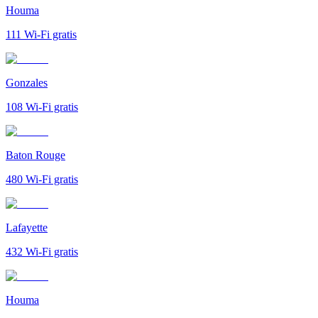
Houma
111
Wi-Fi gratis
Gonzales
108
Wi-Fi gratis
Baton Rouge
480
Wi-Fi gratis
Lafayette
432
Wi-Fi gratis
Houma