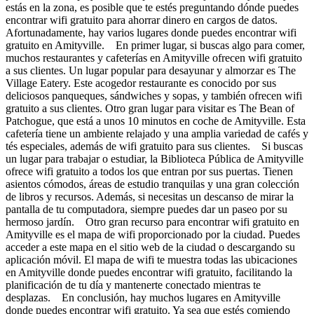
estás en la zona, es posible que te estés preguntando dónde puedes
encontrar wifi gratuito para ahorrar dinero en cargos de datos.
Afortunadamente, hay varios lugares donde puedes encontrar wifi
gratuito en Amityville. En primer lugar, si buscas algo para comer,
muchos restaurantes y cafeterías en Amityville ofrecen wifi gratuito
a sus clientes. Un lugar popular para desayunar y almorzar es The
Village Eatery. Este acogedor restaurante es conocido por sus
deliciosos panqueques, sándwiches y sopas, y también ofrecen wifi
gratuito a sus clientes. Otro gran lugar para visitar es The Bean of
Patchogue, que está a unos 10 minutos en coche de Amityville. Esta
cafetería tiene un ambiente relajado y una amplia variedad de cafés y
tés especiales, además de wifi gratuito para sus clientes. Si buscas
un lugar para trabajar o estudiar, la Biblioteca Pública de Amityville
ofrece wifi gratuito a todos los que entran por sus puertas. Tienen
asientos cómodos, áreas de estudio tranquilas y una gran colección
de libros y recursos. Además, si necesitas un descanso de mirar la
pantalla de tu computadora, siempre puedes dar un paseo por su
hermoso jardín. Otro gran recurso para encontrar wifi gratuito en
Amityville es el mapa de wifi proporcionado por la ciudad. Puedes
acceder a este mapa en el sitio web de la ciudad o descargando su
aplicación móvil. El mapa de wifi te muestra todas las ubicaciones
en Amityville donde puedes encontrar wifi gratuito, facilitando la
planificación de tu día y mantenerte conectado mientras te
desplazas. En conclusión, hay muchos lugares en Amityville
donde puedes encontrar wifi gratuito. Ya sea que estés comiendo