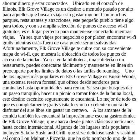
ahorrar dinero y estar conectados Ubicado en el corazón de
Illinois, Elk Grove Village es un destino a menudo pasado por alto
para aquellos que buscan viajar sin gastar mucho. Con muchos
parques, restaurantes y atracciones, este pequeño pueblo tiene algo
para todos, y con su amplia selección de puntos de acceso wi-fi
gratuitos, es el lugar perfecto para mantenerse conectado mientras
viajas. Ya sea que viajes por negocios o por placer, encontrar wi-fi
gratis mientras estás fuera de casa puede ser un salvavidas.
Afortunadamente, Elk Grove Village te cubre con su conveniente
mapa de wi-fi, que muestra la ubicación de todos los puntos de
acceso de la ciudad. Ya sea en la biblioteca, una cafetería o un
restaurante, puedes conectarte fácilmente y mantenerte en línea sin
preocuparte por los límites de datos o las tarifas de roaming. Uno
de los lugares más populares en Elk Grove Village es Busse Woods,
una extensa reserva forestal que ofrece desde senderos para
caminatas hasta oportunidades para remar. Ya sea que busques dar
un paseo tranquilo, hacer un picnic o tomar fotos de la fauna local,
este destino escénico seguramente te encantará. Lo mejor de todo es
que es completamente gratis visitarlo y una excelente manera de
disfrutar del aire libre sin gastar un centavo. A los amantes de la
comida también les encantará la impresionante escena gastronómica
de Elk Grove Village, que abarca desde platos clásicos americanos
hasta cocina internacional. Algunos de los lugares más populares
incluyen Sakura Sushi and Grill, que sirve delicioso sushi y sashimi,
así como Lou Malnati's Pizzeria, que ha sido nombrado uno de los