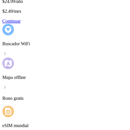
$24.99/año
$2.49
/
mes
Continuar
Buscador WiFi
Mapa offline
Bono gratis
eSIM mundial