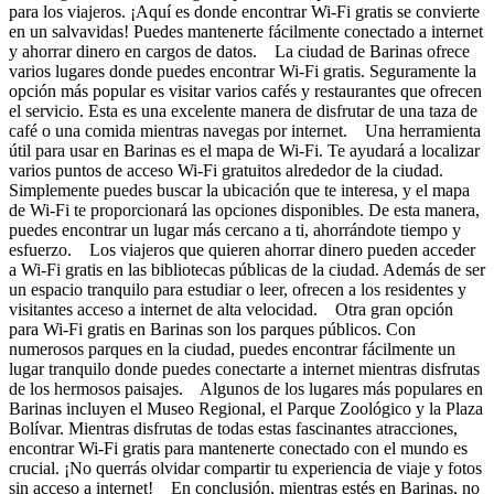
para los viajeros. ¡Aquí es donde encontrar Wi-Fi gratis se convierte
en un salvavidas! Puedes mantenerte fácilmente conectado a internet
y ahorrar dinero en cargos de datos. La ciudad de Barinas ofrece
varios lugares donde puedes encontrar Wi-Fi gratis. Seguramente la
opción más popular es visitar varios cafés y restaurantes que ofrecen
el servicio. Esta es una excelente manera de disfrutar de una taza de
café o una comida mientras navegas por internet. Una herramienta
útil para usar en Barinas es el mapa de Wi-Fi. Te ayudará a localizar
varios puntos de acceso Wi-Fi gratuitos alrededor de la ciudad.
Simplemente puedes buscar la ubicación que te interesa, y el mapa
de Wi-Fi te proporcionará las opciones disponibles. De esta manera,
puedes encontrar un lugar más cercano a ti, ahorrándote tiempo y
esfuerzo. Los viajeros que quieren ahorrar dinero pueden acceder
a Wi-Fi gratis en las bibliotecas públicas de la ciudad. Además de ser
un espacio tranquilo para estudiar o leer, ofrecen a los residentes y
visitantes acceso a internet de alta velocidad. Otra gran opción
para Wi-Fi gratis en Barinas son los parques públicos. Con
numerosos parques en la ciudad, puedes encontrar fácilmente un
lugar tranquilo donde puedes conectarte a internet mientras disfrutas
de los hermosos paisajes. Algunos de los lugares más populares en
Barinas incluyen el Museo Regional, el Parque Zoológico y la Plaza
Bolívar. Mientras disfrutas de todas estas fascinantes atracciones,
encontrar Wi-Fi gratis para mantenerte conectado con el mundo es
crucial. ¡No querrás olvidar compartir tu experiencia de viaje y fotos
sin acceso a internet! En conclusión, mientras estés en Barinas, no