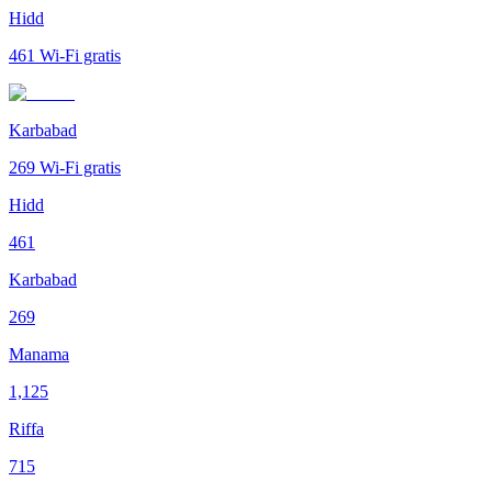
Hidd
461
Wi-Fi gratis
Karbabad
269
Wi-Fi gratis
Hidd
461
Karbabad
269
Manama
1,125
Riffa
715