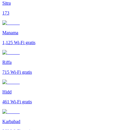
Sitra
173
Manama
1,125
Wi-Fi gratis
Riffa
715
Wi-Fi gratis
Hidd
461
Wi-Fi gratis
Karbabad