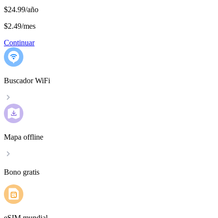
$24.99/año
$2.49
/
mes
Continuar
Buscador WiFi
Mapa offline
Bono gratis
eSIM mundial