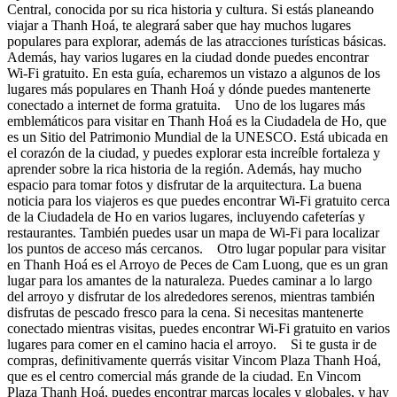
Central, conocida por su rica historia y cultura. Si estás planeando
viajar a Thanh Hoá, te alegrará saber que hay muchos lugares
populares para explorar, además de las atracciones turísticas básicas.
Además, hay varios lugares en la ciudad donde puedes encontrar
Wi-Fi gratuito. En esta guía, echaremos un vistazo a algunos de los
lugares más populares en Thanh Hoá y dónde puedes mantenerte
conectado a internet de forma gratuita. Uno de los lugares más
emblemáticos para visitar en Thanh Hoá es la Ciudadela de Ho, que
es un Sitio del Patrimonio Mundial de la UNESCO. Está ubicada en
el corazón de la ciudad, y puedes explorar esta increíble fortaleza y
aprender sobre la rica historia de la región. Además, hay mucho
espacio para tomar fotos y disfrutar de la arquitectura. La buena
noticia para los viajeros es que puedes encontrar Wi-Fi gratuito cerca
de la Ciudadela de Ho en varios lugares, incluyendo cafeterías y
restaurantes. También puedes usar un mapa de Wi-Fi para localizar
los puntos de acceso más cercanos. Otro lugar popular para visitar
en Thanh Hoá es el Arroyo de Peces de Cam Luong, que es un gran
lugar para los amantes de la naturaleza. Puedes caminar a lo largo
del arroyo y disfrutar de los alrededores serenos, mientras también
disfrutas de pescado fresco para la cena. Si necesitas mantenerte
conectado mientras visitas, puedes encontrar Wi-Fi gratuito en varios
lugares para comer en el camino hacia el arroyo. Si te gusta ir de
compras, definitivamente querrás visitar Vincom Plaza Thanh Hoá,
que es el centro comercial más grande de la ciudad. En Vincom
Plaza Thanh Hoá, puedes encontrar marcas locales y globales, y hay