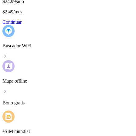
$24.99/año
$2.49
/
mes
Continuar
Buscador WiFi
Mapa offline
Bono gratis
eSIM mundial