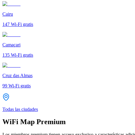
Cairu
147
Wi-Fi gratis
Camaçari
135
Wi-Fi gratis
Cruz das Almas
99
Wi-Fi gratis
Todas las ciudades
WiFi Map Premium
Los miembros premium tienen acceso exclusivo a características adicio