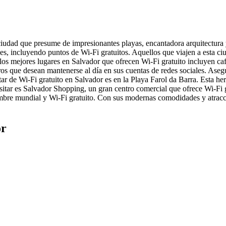
ciudad que presume de impresionantes playas, encantadora arquitectura 
s, incluyendo puntos de Wi-Fi gratuitos. Aquellos que viajen a esta c
s mejores lugares en Salvador que ofrecen Wi-Fi gratuito incluyen cafet
ros que desean mantenerse al día en sus cuentas de redes sociales. Aseg
tar de Wi-Fi gratuito en Salvador es en la Playa Farol da Barra. Esta 
isitar es Salvador Shopping, un gran centro comercial que ofrece Wi-Fi 
bre mundial y Wi-Fi gratuito. Con sus modernas comodidades y atraccio
or