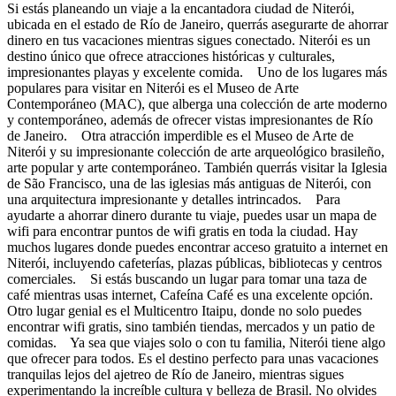
Si estás planeando un viaje a la encantadora ciudad de Niterói,
ubicada en el estado de Río de Janeiro, querrás asegurarte de ahorrar
dinero en tus vacaciones mientras sigues conectado. Niterói es un
destino único que ofrece atracciones históricas y culturales,
impresionantes playas y excelente comida. Uno de los lugares más
populares para visitar en Niterói es el Museo de Arte
Contemporáneo (MAC), que alberga una colección de arte moderno
y contemporáneo, además de ofrecer vistas impresionantes de Río
de Janeiro. Otra atracción imperdible es el Museo de Arte de
Niterói y su impresionante colección de arte arqueológico brasileño,
arte popular y arte contemporáneo. También querrás visitar la Iglesia
de São Francisco, una de las iglesias más antiguas de Niterói, con
una arquitectura impresionante y detalles intrincados. Para
ayudarte a ahorrar dinero durante tu viaje, puedes usar un mapa de
wifi para encontrar puntos de wifi gratis en toda la ciudad. Hay
muchos lugares donde puedes encontrar acceso gratuito a internet en
Niterói, incluyendo cafeterías, plazas públicas, bibliotecas y centros
comerciales. Si estás buscando un lugar para tomar una taza de
café mientras usas internet, Cafeína Café es una excelente opción.
Otro lugar genial es el Multicentro Itaipu, donde no solo puedes
encontrar wifi gratis, sino también tiendas, mercados y un patio de
comidas. Ya sea que viajes solo o con tu familia, Niterói tiene algo
que ofrecer para todos. Es el destino perfecto para unas vacaciones
tranquilas lejos del ajetreo de Río de Janeiro, mientras sigues
experimentando la increíble cultura y belleza de Brasil. No olvides