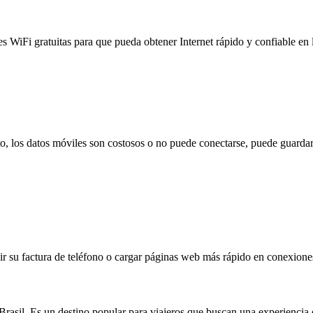
es WiFi gratuitas para que pueda obtener Internet rápido y confiable en
to, los datos móviles son costosos o no puede conectarse, puede guardar
 su factura de teléfono o cargar páginas web más rápido en conexiones l
rasil. Es un destino popular para viajeros que buscan una experiencia