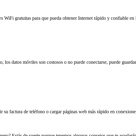
es WiFi gratuitas para que pueda obtener Internet rápido y confiable en
to, los datos móviles son costosos o no puede conectarse, puede guardar
 su factura de teléfono o cargar páginas web más rápido en conexiones l
dinero? Estás de suerte porque tenemos algunos consejos que te ayudar