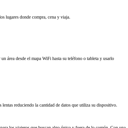
 los lugares donde compra, cena y viaja.
 un área desde el mapa WiFi hasta su teléfono o tableta y usarlo
entas reduciendo la cantidad de datos que utiliza su dispositivo.
 para los viajeros que buscan algo único y fuera de lo común. Con una