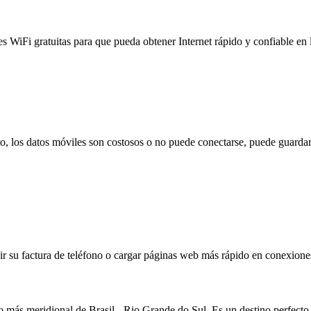
es WiFi gratuitas para que pueda obtener Internet rápido y confiable en
to, los datos móviles son costosos o no puede conectarse, puede guardar
 su factura de teléfono o cargar páginas web más rápido en conexiones l
do más meridional de Brasil - Rio Grande do Sul. Es un destino perfecto