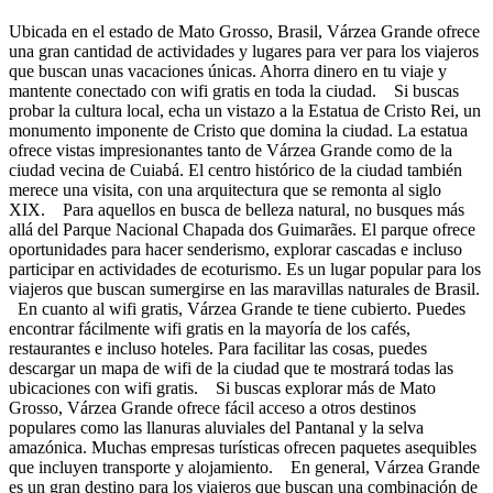
Ubicada en el estado de Mato Grosso, Brasil, Várzea Grande ofrece
una gran cantidad de actividades y lugares para ver para los viajeros
que buscan unas vacaciones únicas. Ahorra dinero en tu viaje y
mantente conectado con wifi gratis en toda la ciudad. Si buscas
probar la cultura local, echa un vistazo a la Estatua de Cristo Rei, un
monumento imponente de Cristo que domina la ciudad. La estatua
ofrece vistas impresionantes tanto de Várzea Grande como de la
ciudad vecina de Cuiabá. El centro histórico de la ciudad también
merece una visita, con una arquitectura que se remonta al siglo
XIX. Para aquellos en busca de belleza natural, no busques más
allá del Parque Nacional Chapada dos Guimarães. El parque ofrece
oportunidades para hacer senderismo, explorar cascadas e incluso
participar en actividades de ecoturismo. Es un lugar popular para los
viajeros que buscan sumergirse en las maravillas naturales de Brasil.
En cuanto al wifi gratis, Várzea Grande te tiene cubierto. Puedes
encontrar fácilmente wifi gratis en la mayoría de los cafés,
restaurantes e incluso hoteles. Para facilitar las cosas, puedes
descargar un mapa de wifi de la ciudad que te mostrará todas las
ubicaciones con wifi gratis. Si buscas explorar más de Mato
Grosso, Várzea Grande ofrece fácil acceso a otros destinos
populares como las llanuras aluviales del Pantanal y la selva
amazónica. Muchas empresas turísticas ofrecen paquetes asequibles
que incluyen transporte y alojamiento. En general, Várzea Grande
es un gran destino para los viajeros que buscan una combinación de