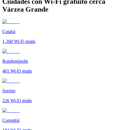
Ciudades con Wi-Fi gratuito cerca
Várzea Grande
Cuiabá
1,268
Wi-Fi gratis
Rondonópolis
401
Wi-Fi gratis
Sorriso
226
Wi-Fi gratis
Corumbá