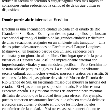
reducir su factura de teléfono o cargar páginas web más rápido en
conexiones lentas reduciendo la cantidad de datos que utiliza su
dispositivo.
Donde puede abrir internet en Erechim
Erechim es una encantadora ciudad ubicada en el estado de Rio
Grande do Sul, Brasil. Es un gran destino para aquellos que buscan
escapar del ajetreo y el bullicio de las grandes ciudades y disfrutar
de unas vacaciones relajantes en un ambiente más tranquilo. Una
de las principales atracciones de Erechim es el Parque Longines
Malinowski, un hermoso parque con un lago, senderos para
caminatas y un gimnasio al aire libre. Otro lugar que vale la pena
visitar es la Catedral São José, una impresionante catedral con
impresionantes vitrales y una atmósfera pacífica. Pero Erechim no
se trata solo de parques e iglesias. La ciudad tiene una vibrante
escena cultural, con muchos eventos, museos y teatros para asistir. Si
te interesa la historia, asegúrate de visitar el Museo de Historia de
Rio Grande do Sul, un fascinante museo que muestra la historia del
estado. Si viajas con un presupuesto limitado, Erechim es una
excelente opción. Hay muchas formas de ahorrar dinero mientras
disfrutas de todo lo que la ciudad tiene para ofrecer. Por ejemplo,
puedes comer en restaurantes locales, que ofrecen comida deliciosa
a precios asequibles, o alojarte en uno de los muchos hoteles
económicos de la ciudad. Y si necesitas estar conectado, no te