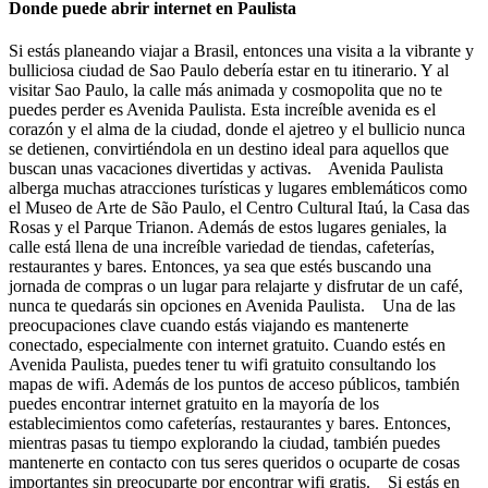
Donde puede abrir internet en Paulista
Si estás planeando viajar a Brasil, entonces una visita a la vibrante y
bulliciosa ciudad de Sao Paulo debería estar en tu itinerario. Y al
visitar Sao Paulo, la calle más animada y cosmopolita que no te
puedes perder es Avenida Paulista. Esta increíble avenida es el
corazón y el alma de la ciudad, donde el ajetreo y el bullicio nunca
se detienen, convirtiéndola en un destino ideal para aquellos que
buscan unas vacaciones divertidas y activas. Avenida Paulista
alberga muchas atracciones turísticas y lugares emblemáticos como
el Museo de Arte de São Paulo, el Centro Cultural Itaú, la Casa das
Rosas y el Parque Trianon. Además de estos lugares geniales, la
calle está llena de una increíble variedad de tiendas, cafeterías,
restaurantes y bares. Entonces, ya sea que estés buscando una
jornada de compras o un lugar para relajarte y disfrutar de un café,
nunca te quedarás sin opciones en Avenida Paulista. Una de las
preocupaciones clave cuando estás viajando es mantenerte
conectado, especialmente con internet gratuito. Cuando estés en
Avenida Paulista, puedes tener tu wifi gratuito consultando los
mapas de wifi. Además de los puntos de acceso públicos, también
puedes encontrar internet gratuito en la mayoría de los
establecimientos como cafeterías, restaurantes y bares. Entonces,
mientras pasas tu tiempo explorando la ciudad, también puedes
mantenerte en contacto con tus seres queridos o ocuparte de cosas
importantes sin preocuparte por encontrar wifi gratis. Si estás en