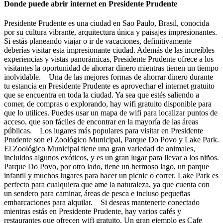
Donde puede abrir internet en Presidente Prudente
Presidente Prudente es una ciudad en Sao Paulo, Brasil, conocida
por su cultura vibrante, arquitectura única y paisajes impresionantes.
Si estás planeando viajar o ir de vacaciones, definitivamente
deberías visitar esta impresionante ciudad. Además de las increíbles
experiencias y vistas panorámicas, Presidente Prudente ofrece a los
visitantes la oportunidad de ahorrar dinero mientras tienen un tiempo
inolvidable. Una de las mejores formas de ahorrar dinero durante
tu estancia en Presidente Prudente es aprovechar el internet gratuito
que se encuentra en toda la ciudad. Ya sea que estés saliendo a
comer, de compras o explorando, hay wifi gratuito disponible para
que lo utilices. Puedes usar un mapa de wifi para localizar puntos de
acceso, que son fáciles de encontrar en la mayoría de las áreas
públicas. Los lugares más populares para visitar en Presidente
Prudente son el Zoológico Municipal, Parque Do Povo y Lake Park.
El Zoológico Municipal tiene una gran variedad de animales,
incluidos algunos exóticos, y es un gran lugar para llevar a los niños.
Parque Do Povo, por otro lado, tiene un hermoso lago, un parque
infantil y muchos lugares para hacer un picnic o correr. Lake Park es
perfecto para cualquiera que ame la naturaleza, ya que cuenta con
un sendero para caminar, áreas de pesca e incluso pequeñas
embarcaciones para alquilar. Si deseas mantenerte conectado
mientras estás en Presidente Prudente, hay varios cafés y
restaurantes que ofrecen wifi gratuito. Un gran ejemplo es Cafe