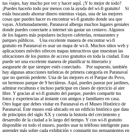
tus viajes, hay mucho por ver y hacer aquí. ¡Y lo mejor de todo?
¡Puedes hacerlo todo por menos con la ayuda del wi-fi gratuito! Si
estás buscando ahorrar dinero mientras viajas, una de las mejores
cosas que puedes hacer es encontrar wi-fi gratuito donde sea que
vayas. Afortunadamente, Paranavaí alberga muchos lugares geniales
donde puedes conectarte a internet sin gastar un centavo. Algunos
de los lugares más populares incluyen cafeterías, restaurantes y
parques públicos. Una excelente manera de encontrar wi-fi
gratuito en Paranavaí es usar un mapa de wi-fi. Muchos sitios web y
aplicaciones móviles ofrecen mapas interactivos que muestran las
ubicaciones de los puntos de acceso gratuitos en toda la ciudad. Esta
puede ser una excelente manera de planificar tu itinerario y
asegurarte de que siempre estés conectado. Por supuesto, también
hay algunas atracciones turísticas de primera categoría en Paranavaí
que no querrás perderte. Una de las mejores es el Parque do Povo,
un hermoso parque de 9 hectáreas. Aquí, puedes pasear por jardines,
admirar esculturas e incluso participar en clases de ejercicio al aire
libre. Y gracias al wi-fi gratuito del parque, puedes compartir tus
fotos y experiencias al instante con amigos y familiares en casa.
Otro lugar que debes visitar en Paranavaí es el Museo Histórico de
Paranavaí. Este museo está ubicado en un edificio histórico que data
de principios del siglo XX y cuenta la historia del crecimiento y
desarrollo de la ciudad a lo largo del tiempo. Y con wi-fi gratuito
disponible en todo el museo, puedes usar tu teléfono inteligente para
aprender más sobre cada exhibición y compartir tus pensamientos en