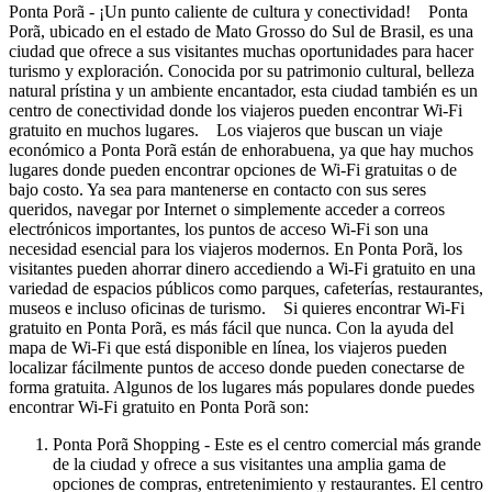
Ponta Porã - ¡Un punto caliente de cultura y conectividad! Ponta
Porã, ubicado en el estado de Mato Grosso do Sul de Brasil, es una
ciudad que ofrece a sus visitantes muchas oportunidades para hacer
turismo y exploración. Conocida por su patrimonio cultural, belleza
natural prístina y un ambiente encantador, esta ciudad también es un
centro de conectividad donde los viajeros pueden encontrar Wi-Fi
gratuito en muchos lugares. Los viajeros que buscan un viaje
económico a Ponta Porã están de enhorabuena, ya que hay muchos
lugares donde pueden encontrar opciones de Wi-Fi gratuitas o de
bajo costo. Ya sea para mantenerse en contacto con sus seres
queridos, navegar por Internet o simplemente acceder a correos
electrónicos importantes, los puntos de acceso Wi-Fi son una
necesidad esencial para los viajeros modernos. En Ponta Porã, los
visitantes pueden ahorrar dinero accediendo a Wi-Fi gratuito en una
variedad de espacios públicos como parques, cafeterías, restaurantes,
museos e incluso oficinas de turismo. Si quieres encontrar Wi-Fi
gratuito en Ponta Porã, es más fácil que nunca. Con la ayuda del
mapa de Wi-Fi que está disponible en línea, los viajeros pueden
localizar fácilmente puntos de acceso donde pueden conectarse de
forma gratuita. Algunos de los lugares más populares donde puedes
encontrar Wi-Fi gratuito en Ponta Porã son:
Ponta Porã Shopping - Este es el centro comercial más grande
de la ciudad y ofrece a sus visitantes una amplia gama de
opciones de compras, entretenimiento y restaurantes. El centro