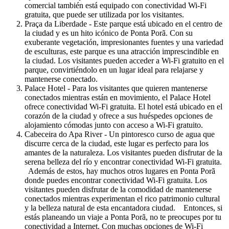
comercial también está equipado con conectividad Wi-Fi
gratuita, que puede ser utilizada por los visitantes.
Praça da Liberdade - Este parque está ubicado en el centro de
la ciudad y es un hito icónico de Ponta Porã. Con su
exuberante vegetación, impresionantes fuentes y una variedad
de esculturas, este parque es una atracción imprescindible en
la ciudad. Los visitantes pueden acceder a Wi-Fi gratuito en el
parque, convirtiéndolo en un lugar ideal para relajarse y
mantenerse conectado.
Palace Hotel - Para los visitantes que quieren mantenerse
conectados mientras están en movimiento, el Palace Hotel
ofrece conectividad Wi-Fi gratuita. El hotel está ubicado en el
corazón de la ciudad y ofrece a sus huéspedes opciones de
alojamiento cómodas junto con acceso a Wi-Fi gratuito.
Cabeceira do Apa River - Un pintoresco curso de agua que
discurre cerca de la ciudad, este lugar es perfecto para los
amantes de la naturaleza. Los visitantes pueden disfrutar de la
serena belleza del río y encontrar conectividad Wi-Fi gratuita.
Además de estos, hay muchos otros lugares en Ponta Porã
donde puedes encontrar conectividad Wi-Fi gratuita. Los
visitantes pueden disfrutar de la comodidad de mantenerse
conectados mientras experimentan el rico patrimonio cultural
y la belleza natural de esta encantadora ciudad. Entonces, si
estás planeando un viaje a Ponta Porã, no te preocupes por tu
conectividad a Internet. Con muchas opciones de Wi-Fi