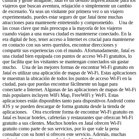
cultural y gente amigable, Jataí es un destino imprescindible para los
viajeros que buscan aventura, relajación o simplemente un cambio
de escenario. Ya seas un visitante por primera vez o un viajero
experimentado, puedes estar seguro de que Jataí tiene muchas
atracciones para mantenerte entretenido y comprometido. Una de
las cosas clave que más preocupa a la mayoría de los viajeros
cuando viajan a una nueva ciudad es mantenerse conectado. En la
era digital de hoy, tener acceso a Internet es crucial para mantenerse
en contacto con sus seres queridos, encontrar direcciones y
compartir sus experiencias con el mundo. Afortunadamente, Jataí es
una ciudad bien equipada con puntos de acceso Wi-Fi gratuitos, lo
que facilita que los visitantes se mantengan conectados sin gastar
mucho. Una de las mejores formas de encontrar Wi-Fi gratuito en
Jataí es utilizar una aplicación de mapas de Wi-Fi. Estas aplicaciones
te muestran la ubicación de todos los puntos de acceso Wi-Fi en la
ciudad, para que puedas encontrar fácilmente un lugar para
conectarte a Internet. Algunas de las aplicaciones de mapas de Wi-Fi
más populares incluyen WiFi Map, FreeWiFi y WeFi. Estas
aplicaciones están disponibles tanto para dispositivos Android como
iOS y se pueden descargar de forma gratuita desde la tienda de
aplicaciones. Otra excelente forma de encontrar Wi-Fi gratuito en
Jataí es buscar hoteles, cafeterías y restaurantes que ofrezcan Wi-Fi
gratuito a sus clientes. Muchos hoteles en Jataí ofrecen Wi-Fi
gratuito como parte de sus servicios, por lo que vale la pena
consultar con su hotel si ofrecen este servicio. Además, muchas