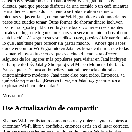
cafeterías y restaurantes en Jataí ofrecen Wi-Fi gratuito a sus
clientes, para que puedas disfrutar de una comida o un café mientras
te mantienes conectado. Cuando se trata de ahorrar dinero
mientras viajas en Jataí, encontrar Wi-Fi gratuito es solo uno de los
pasos que puedes tomar. Otras formas de ahorrar dinero incluyen
usar el transporte público en lugar de taxis, comer en restaurantes
locales en lugar de lugares turísticos y reservar tu hotel u hostal con
anticipación. Al seguir estos sencillos pasos, puedes disfrutar de todo
lo que Jataí tiene para ofrecer sin gastar mucho. Ahora que sabes
dónde encontrar Wi-Fi gratuito en Jataí, es hora de disfrutar de todas
las maravillosas atracciones que esta ciudad tiene para ofrecer.
Algunos de los lugares más populares para visitar en Jataí incluyen
el Parque do Ipê, Jatahy Shopping y el Museo Municipal de Jataí.
Ya sea que estés buscando belleza natural, herencia cultural o
entretenimiento moderno, Jataí tiene algo para todos. Entonces, ¿a
qué estás esperando? ¡Reserva tu viaje a Jataí hoy y comienza a
explorar esta increíble ciudad!
Mostrar más
Use Actualización de compartir
Si amas Wi-Fi gratis tanto como nosotros y quieres ayudar a otros a
encontrar Wi-Fi libre y confiable, entonces estás en el lugar correcto.
¡Las personas reales agregan millones de nuevos Wi-Fi y también