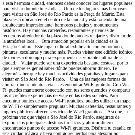
a esta hermosa ciudad, entonces debes conocer los lugares populares
para visitar durante tu estadía. Uno de los lugares más hermosos
para visitar en São José do Rio Pardo es la Praça da Matriz. Esta
plaza está ubicada en el centro de la ciudad y está rodeada de una
arquitectura impresionante, hermosos paisajes y monumentos
históricos. Hay muchas cafeterías, restaurantes y tiendas de
recuerdos alrededor de la plaza donde puedes relajarte y disfrutar de
la atmósfera local. Otra atracción popular en la ciudad es la
Estação Cultura. Este lugar cultural exhibe arte contemporáneo,
pinturas, esculturas y mucho más. Puedes visitar este edificio icónico
de martes a domingo para experimentar la vibrante cultura de la
ciudad. Viajar puede ser una experiencia bastante costosa, por lo
que siempre es genial saber dónde puedes ahorrar dinero. Te
alegrará saber que hay muchas actividades gratuitas y lugares para
visitar en São José do Rio Pardo. Una de las mejores formas de
ahorrar dinero mientras viajas es encontrar Wi-Fi gratuito. Con Wi-
Fi, puedes mantenerte conectado con tus seres queridos y compartir
tus increíbles experiencias de viaje en las redes sociales. Para
encontrar puntos de acceso Wi-Fi gratuitos, puedes utilizar un mapa
de Wi-Fi o simplemente preguntar. Muchas cafeterías, restaurantes y
lugares públicos ofrecen servicios de Wi-Fi gratuitos. Así que, la
próxima vez que viajes a São José do Rio Pardo, asegúrate de
explorar los principales destinos turísticos y ahorrar dinero
encontrando puntos de acceso Wi-Fi gratuitos. Disfruta tu estadía en
esta ciudad mágica y lleva contigo recuerdos para atesorar por