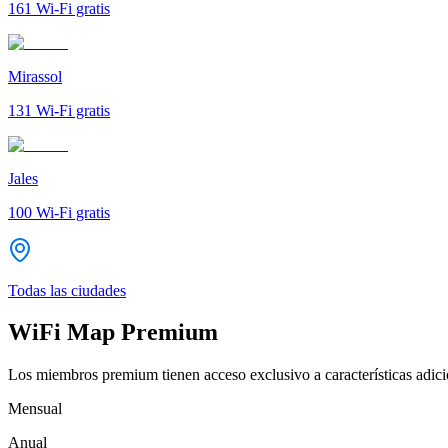
161
Wi-Fi gratis
Mirassol
131
Wi-Fi gratis
Jales
100
Wi-Fi gratis
Todas las ciudades
WiFi Map Premium
Los miembros premium tienen acceso exclusivo a características adicio
Mensual
Anual