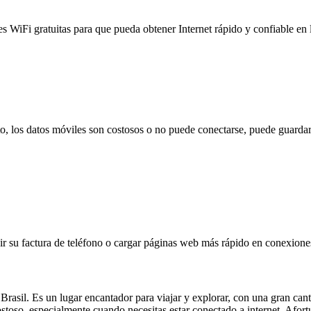
es WiFi gratuitas para que pueda obtener Internet rápido y confiable en
to, los datos móviles son costosos o no puede conectarse, puede guardar
 su factura de teléfono o cargar páginas web más rápido en conexiones l
rasil. Es un lugar encantador para viajar y explorar, con una gran cant
ostoso, especialmente cuando necesitas estar conectado a internet. Afo