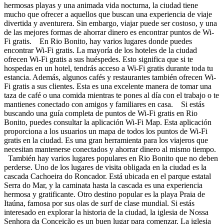
hermosas playas y una animada vida nocturna, la ciudad tiene
mucho que ofrecer a aquellos que buscan una experiencia de viaje
divertida y aventurera. Sin embargo, viajar puede ser costoso, y una
de las mejores formas de ahorrar dinero es encontrar puntos de Wi-
Fi gratis. En Rio Bonito, hay varios lugares donde puedes
encontrar Wi-Fi gratis. La mayoría de los hoteles de la ciudad
ofrecen Wi-Fi gratis a sus huéspedes. Esto significa que si te
hospedas en un hotel, tendrás acceso a Wi-Fi gratis durante toda tu
estancia. Además, algunos cafés y restaurantes también ofrecen Wi-
Fi gratis a sus clientes. Esta es una excelente manera de tomar una
taza de café o una comida mientras te pones al día con el trabajo o te
mantienes conectado con amigos y familiares en casa. Si estás
buscando una guía completa de puntos de Wi-Fi gratis en Rio
Bonito, puedes consultar la aplicación Wi-Fi Map. Esta aplicación
proporciona a los usuarios un mapa de todos los puntos de Wi-Fi
gratis en la ciudad. Es una gran herramienta para los viajeros que
necesitan mantenerse conectados y ahorrar dinero al mismo tiempo.
También hay varios lugares populares en Rio Bonito que no deben
perderse. Uno de los lugares de visita obligada en la ciudad es la
cascada Cachoeira do Roncador. Está ubicada en el parque estatal
Serra do Mar, y la caminata hasta la cascada es una experiencia
hermosa y gratificante. Otro destino popular es la playa Praia de
Itaúna, famosa por sus olas de surf de clase mundial. Si estás
interesado en explorar la historia de la ciudad, la iglesia de Nossa
Senhora da Conceição es un buen lugar para comenzar. La iglesia