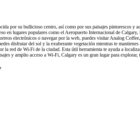
da por su bullicioso centro, así como por sus paisajes pintorescos y ac
cceso en lugares populares como el Aeropuerto Internacional de Calgary,
 correos electrónicos o navegar por la web, puedes visitar Analog Coffe
des disfrutar del sol y la exuberante vegetación mientras te mantienes 
r la red de Wi-Fi de la ciudad. Esta útil herramienta te ayuda a localiz
jes y amplio acceso a Wi-Fi, Calgary es un gran lugar para explorar, tr
y