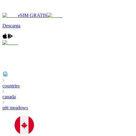
eSIM GRATIS
Descarga
countries
canada
pitt meadows