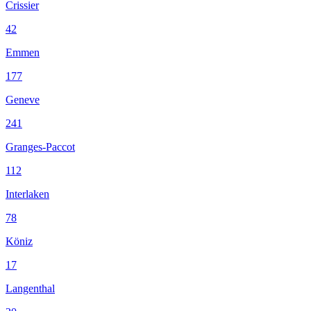
Crissier
42
Emmen
177
Geneve
241
Granges-Paccot
112
Interlaken
78
Köniz
17
Langenthal