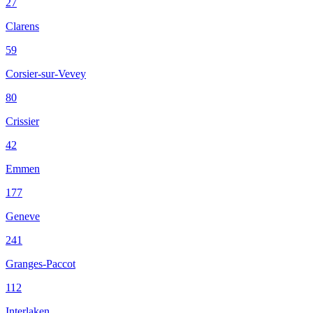
27
Clarens
59
Corsier-sur-Vevey
80
Crissier
42
Emmen
177
Geneve
241
Granges-Paccot
112
Interlaken