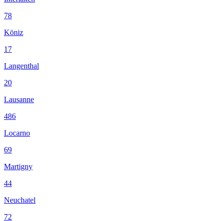
78
Köniz
17
Langenthal
20
Lausanne
486
Locarno
69
Martigny
44
Neuchatel
72