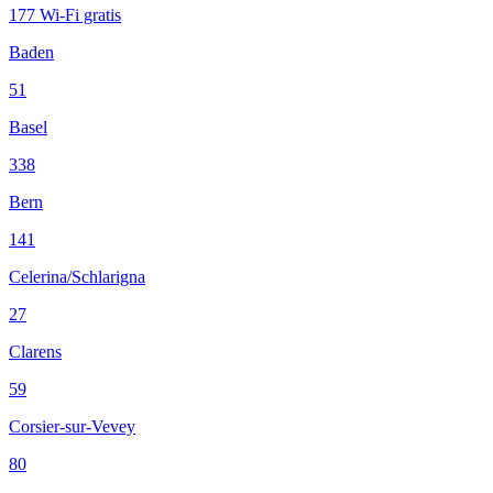
177
Wi-Fi gratis
Baden
51
Basel
338
Bern
141
Celerina/Schlarigna
27
Clarens
59
Corsier-sur-Vevey
80