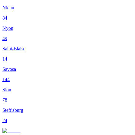
Nidau
84
Nyon
49
Saint-Blaise
14
Savosa
144
Sion
78
Steffisburg
24