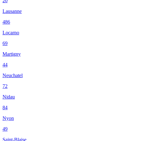
20
Lausanne
486
Locarno
69
Martigny
44
Neuchatel
72
Nidau
84
Nyon
49
Saint-Blaise