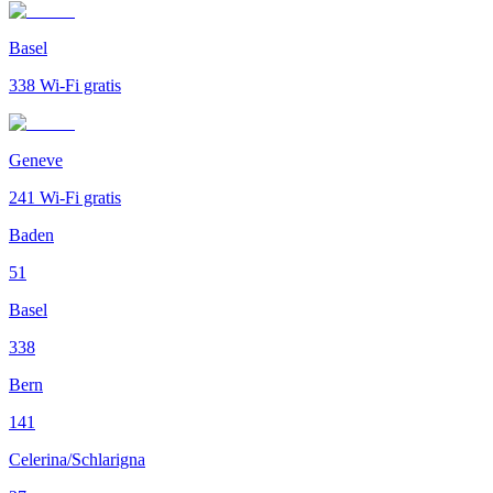
Basel
338
Wi-Fi gratis
Geneve
241
Wi-Fi gratis
Baden
51
Basel
338
Bern
141
Celerina/Schlarigna