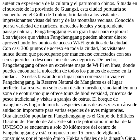
auténtica experiencia de la cultura y el patrimonio chinos. Situada en
el suroeste de la provincia de Guangxi, esta ciudad portuaria se
encuentra en el Golfo de Tonkin, brindando a los visitantes
impresionantes vistas del mar y de las montañas vecinas. Conocida
por su variedad de mariscos, mercados locales y sorprendente
paisaje natural, ¡Fangchenggang es un gran lugar para explorar!
Los viajeros que visitan Fangchenggang pueden ahorrar dinero
aprovechando los puntos de acceso Wi-Fi gratuitos de la ciudad.
Con casi 300 puntos de acceso en toda la ciudad, los visitantes
nunca tienen que preocuparse por mantenerse conectados con sus
seres queridos o desconectarse de sus negocios. De hecho,
Fangchenggang ofrece un excelente mapa de Wi-Fi en línea, donde
puedes encontrar la ubicación de todos los puntos de acceso en la
ciudad. Si estás buscando un lugar para comenzar tu viaje en
Fangchenggang, la Reserva Natural de Manglares es el lugar
perfecto. La reserva no solo es un destino turístico, sino también una
zona de ecoturismo que ofrece tours de biodiversidad, cruceros de
pesca tradicional y visitas a granjas de ostras. El bosque de
manglares es hogar de muchas especies raras de aves y es un área de
anidación importante para varias especies de aves migratorias.
Otra atracción popular en Fangchenggang es el Grupo de Edificios
Diaolou del Pueblo de Zili. Este sitio de patrimonio mundial de la
UNESCO se encuentra a solo 20 kilómetros del centro de
Fangchenggang y está compuesto por 15 torres de vigilancia
construidas por el pueblo étnico Hakka a finales de la dinastía Qing.