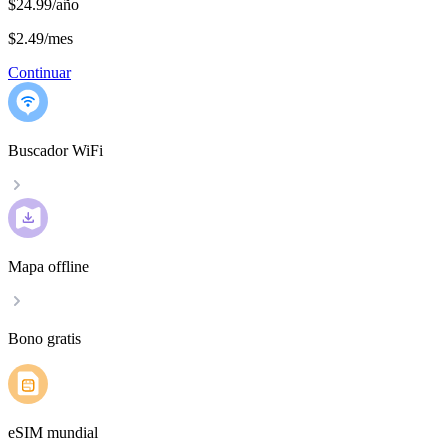
$24.99/año
$2.49
/
mes
Continuar
Buscador WiFi
Mapa offline
Bono gratis
eSIM mundial