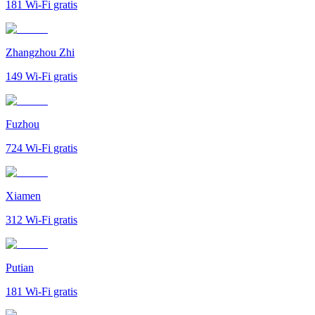
181
Wi-Fi gratis
Zhangzhou Zhi
149
Wi-Fi gratis
Fuzhou
724
Wi-Fi gratis
Xiamen
312
Wi-Fi gratis
Putian
181
Wi-Fi gratis