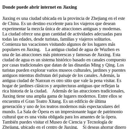
Donde puede abrir internet en Jiaxing
Jiaxing es una ciudad ubicada en la provincia de Zhejiang en el este
de China. Es un destino excelente para los viajeros que desean
experimentar la mezcla única de atracciones antiguas y modernas.
La ciudad ofrece una gran cantidad de actividades adecuadas para
todas las edades, desde turistas, familias y viajeros solitarios.
Comienza tus vacaciones visitando algunos de los lugares más
populares en Jiaxing. La antigua ciudad de agua de Wuzhen es
una de las atracciones más pintorescas y famosas de Jiaxing. Esta
ciudad de agua es un sistema histórico basado en canales compuesto
por casas tradicionales que datan de las dinastías Ming y Qing. Los
turistas pueden explorar varios museos culturales, jardines y puentes
antiguos mientras disfrutan del paisaje de los canales. Además, la
antigua ciudad de Nanxun es otro sitio que vale la pena visitar. Es
hogar de jardines clásicos y arquitecturas antiguas que reflejan la
rica historia de la ciudad. Además de las atracciones tradicionales,
Jiaxing tiene una amplia gama de lugares modernos. Entre ellos se
encuentra el Gran Teatro Xitang. Es un edificio de última
generación y uno de los teatros modernos más espectaculares del
mundo. La Sala de Ópera es un impresionante lugar de patrimonio
cultural que es una visita obligada para los amantes de la ópera.
También puedes visitar el Museo de Ciencia y Tecnología de
Zhejiang, ubicado en el centro de Jiaxing. Si deseas ahorrar dinero