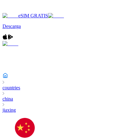
eSIM GRATIS
Descarga
countries
china
jiaxing