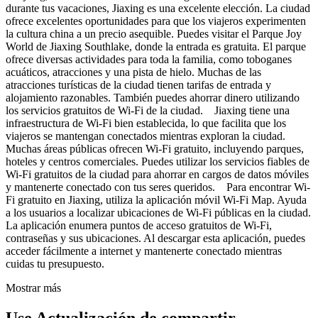
durante tus vacaciones, Jiaxing es una excelente elección. La ciudad
ofrece excelentes oportunidades para que los viajeros experimenten
la cultura china a un precio asequible. Puedes visitar el Parque Joy
World de Jiaxing Southlake, donde la entrada es gratuita. El parque
ofrece diversas actividades para toda la familia, como toboganes
acuáticos, atracciones y una pista de hielo. Muchas de las
atracciones turísticas de la ciudad tienen tarifas de entrada y
alojamiento razonables. También puedes ahorrar dinero utilizando
los servicios gratuitos de Wi-Fi de la ciudad. Jiaxing tiene una
infraestructura de Wi-Fi bien establecida, lo que facilita que los
viajeros se mantengan conectados mientras exploran la ciudad.
Muchas áreas públicas ofrecen Wi-Fi gratuito, incluyendo parques,
hoteles y centros comerciales. Puedes utilizar los servicios fiables de
Wi-Fi gratuitos de la ciudad para ahorrar en cargos de datos móviles
y mantenerte conectado con tus seres queridos. Para encontrar Wi-
Fi gratuito en Jiaxing, utiliza la aplicación móvil Wi-Fi Map. Ayuda
a los usuarios a localizar ubicaciones de Wi-Fi públicas en la ciudad.
La aplicación enumera puntos de acceso gratuitos de Wi-Fi,
contraseñas y sus ubicaciones. Al descargar esta aplicación, puedes
acceder fácilmente a internet y mantenerte conectado mientras
cuidas tu presupuesto.
Mostrar más
Use Actualización de compartir