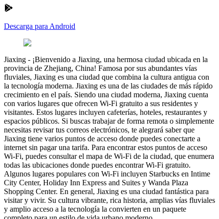
Descarga para Android
Jiaxing
-
¡Bienvenido a Jiaxing, una hermosa ciudad ubicada en la
provincia de Zhejiang, China! Famosa por sus abundantes vías
fluviales, Jiaxing es una ciudad que combina la cultura antigua con
la tecnología moderna. Jiaxing es una de las ciudades de más rápido
crecimiento en el país. Siendo una ciudad moderna, Jiaxing cuenta
con varios lugares que ofrecen Wi-Fi gratuito a sus residentes y
visitantes. Estos lugares incluyen cafeterías, hoteles, restaurantes y
espacios públicos. Si buscas trabajar de forma remota o simplemente
necesitas revisar tus correos electrónicos, te alegrará saber que
Jiaxing tiene varios puntos de acceso donde puedes conectarte a
internet sin pagar una tarifa. Para encontrar estos puntos de acceso
Wi-Fi, puedes consultar el mapa de Wi-Fi de la ciudad, que enumera
todas las ubicaciones donde puedes encontrar Wi-Fi gratuito.
Algunos lugares populares con Wi-Fi incluyen Starbucks en Intime
City Center, Holiday Inn Express and Suites y Wanda Plaza
Shopping Center. En general, Jiaxing es una ciudad fantástica para
visitar y vivir. Su cultura vibrante, rica historia, amplias vías fluviales
y amplio acceso a la tecnología la convierten en un paquete
completo para un estilo de vida urbano moderno.