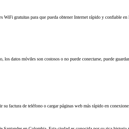
es WiFi gratuitas para que pueda obtener Internet rápido y confiable en
to, los datos móviles son costosos o no puede conectarse, puede guardar
 su factura de teléfono o cargar páginas web más rápido en conexiones l
antander en Colombia. Esta ciudad es conocida por su rica historia y c