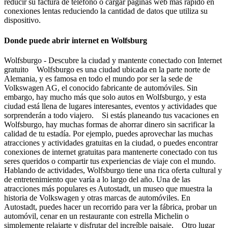
reducir su factura de teléfono o cargar páginas web más rápido en
conexiones lentas reduciendo la cantidad de datos que utiliza su
dispositivo.
Donde puede abrir internet en Wolfsburg
Wolfsburgo - Descubre la ciudad y mantente conectado con Internet
gratuito Wolfsburgo es una ciudad ubicada en la parte norte de
Alemania, y es famosa en todo el mundo por ser la sede de
Volkswagen AG, el conocido fabricante de automóviles. Sin
embargo, hay mucho más que solo autos en Wolfsburgo, y esta
ciudad está llena de lugares interesantes, eventos y actividades que
sorprenderán a todo viajero. Si estás planeando tus vacaciones en
Wolfsburgo, hay muchas formas de ahorrar dinero sin sacrificar la
calidad de tu estadía. Por ejemplo, puedes aprovechar las muchas
atracciones y actividades gratuitas en la ciudad, o puedes encontrar
conexiones de internet gratuitas para mantenerte conectado con tus
seres queridos o compartir tus experiencias de viaje con el mundo.
Hablando de actividades, Wolfsburgo tiene una rica oferta cultural y
de entretenimiento que varía a lo largo del año. Una de las
atracciones más populares es Autostadt, un museo que muestra la
historia de Volkswagen y otras marcas de automóviles. En
Autostadt, puedes hacer un recorrido para ver la fábrica, probar un
automóvil, cenar en un restaurante con estrella Michelin o
simplemente relajarte y disfrutar del increíble paisaje. Otro lugar