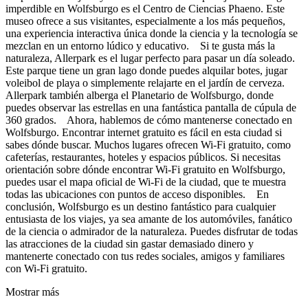
imperdible en Wolfsburgo es el Centro de Ciencias Phaeno. Este
museo ofrece a sus visitantes, especialmente a los más pequeños,
una experiencia interactiva única donde la ciencia y la tecnología se
mezclan en un entorno lúdico y educativo. Si te gusta más la
naturaleza, Allerpark es el lugar perfecto para pasar un día soleado.
Este parque tiene un gran lago donde puedes alquilar botes, jugar
voleibol de playa o simplemente relajarte en el jardín de cerveza.
Allerpark también alberga el Planetario de Wolfsburgo, donde
puedes observar las estrellas en una fantástica pantalla de cúpula de
360 grados. Ahora, hablemos de cómo mantenerse conectado en
Wolfsburgo. Encontrar internet gratuito es fácil en esta ciudad si
sabes dónde buscar. Muchos lugares ofrecen Wi-Fi gratuito, como
cafeterías, restaurantes, hoteles y espacios públicos. Si necesitas
orientación sobre dónde encontrar Wi-Fi gratuito en Wolfsburgo,
puedes usar el mapa oficial de Wi-Fi de la ciudad, que te muestra
todas las ubicaciones con puntos de acceso disponibles. En
conclusión, Wolfsburgo es un destino fantástico para cualquier
entusiasta de los viajes, ya sea amante de los automóviles, fanático
de la ciencia o admirador de la naturaleza. Puedes disfrutar de todas
las atracciones de la ciudad sin gastar demasiado dinero y
mantenerte conectado con tus redes sociales, amigos y familiares
con Wi-Fi gratuito.
Mostrar más