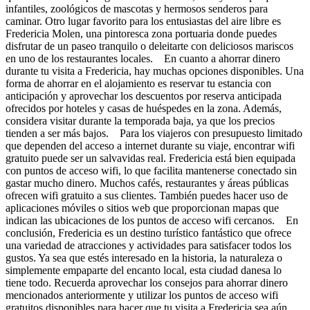
infantiles, zoológicos de mascotas y hermosos senderos para
caminar. Otro lugar favorito para los entusiastas del aire libre es
Fredericia Molen, una pintoresca zona portuaria donde puedes
disfrutar de un paseo tranquilo o deleitarte con deliciosos mariscos
en uno de los restaurantes locales. En cuanto a ahorrar dinero
durante tu visita a Fredericia, hay muchas opciones disponibles. Una
forma de ahorrar en el alojamiento es reservar tu estancia con
anticipación y aprovechar los descuentos por reserva anticipada
ofrecidos por hoteles y casas de huéspedes en la zona. Además,
considera visitar durante la temporada baja, ya que los precios
tienden a ser más bajos. Para los viajeros con presupuesto limitado
que dependen del acceso a internet durante su viaje, encontrar wifi
gratuito puede ser un salvavidas real. Fredericia está bien equipada
con puntos de acceso wifi, lo que facilita mantenerse conectado sin
gastar mucho dinero. Muchos cafés, restaurantes y áreas públicas
ofrecen wifi gratuito a sus clientes. También puedes hacer uso de
aplicaciones móviles o sitios web que proporcionan mapas que
indican las ubicaciones de los puntos de acceso wifi cercanos. En
conclusión, Fredericia es un destino turístico fantástico que ofrece
una variedad de atracciones y actividades para satisfacer todos los
gustos. Ya sea que estés interesado en la historia, la naturaleza o
simplemente empaparte del encanto local, esta ciudad danesa lo
tiene todo. Recuerda aprovechar los consejos para ahorrar dinero
mencionados anteriormente y utilizar los puntos de acceso wifi
gratuitos disponibles para hacer que tu visita a Fredericia sea aún