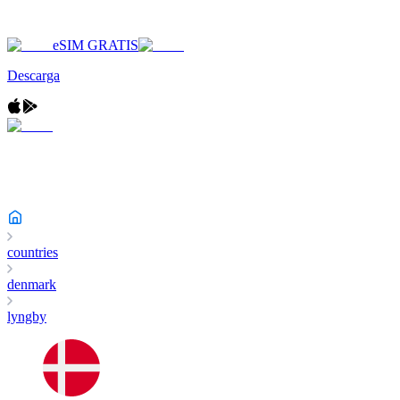
eSIM GRATIS
Descarga
countries
denmark
lyngby