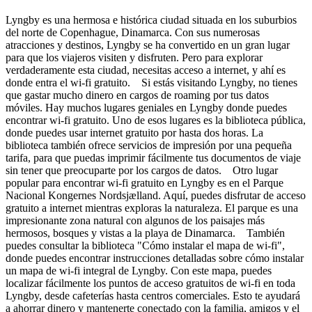
Lyngby es una hermosa e histórica ciudad situada en los suburbios
del norte de Copenhague, Dinamarca. Con sus numerosas
atracciones y destinos, Lyngby se ha convertido en un gran lugar
para que los viajeros visiten y disfruten. Pero para explorar
verdaderamente esta ciudad, necesitas acceso a internet, y ahí es
donde entra el wi-fi gratuito. Si estás visitando Lyngby, no tienes
que gastar mucho dinero en cargos de roaming por tus datos
móviles. Hay muchos lugares geniales en Lyngby donde puedes
encontrar wi-fi gratuito. Uno de esos lugares es la biblioteca pública,
donde puedes usar internet gratuito por hasta dos horas. La
biblioteca también ofrece servicios de impresión por una pequeña
tarifa, para que puedas imprimir fácilmente tus documentos de viaje
sin tener que preocuparte por los cargos de datos. Otro lugar
popular para encontrar wi-fi gratuito en Lyngby es en el Parque
Nacional Kongernes Nordsjælland. Aquí, puedes disfrutar de acceso
gratuito a internet mientras exploras la naturaleza. El parque es una
impresionante zona natural con algunos de los paisajes más
hermosos, bosques y vistas a la playa de Dinamarca. También
puedes consultar la biblioteca "Cómo instalar el mapa de wi-fi",
donde puedes encontrar instrucciones detalladas sobre cómo instalar
un mapa de wi-fi integral de Lyngby. Con este mapa, puedes
localizar fácilmente los puntos de acceso gratuitos de wi-fi en toda
Lyngby, desde cafeterías hasta centros comerciales. Esto te ayudará
a ahorrar dinero y mantenerte conectado con la familia, amigos y el