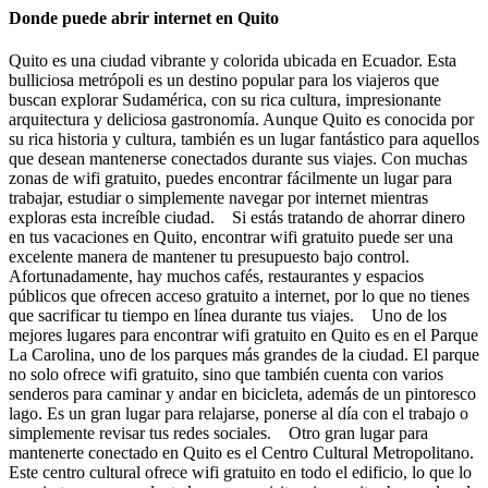
Donde puede abrir internet en Quito
Quito es una ciudad vibrante y colorida ubicada en Ecuador. Esta
bulliciosa metrópoli es un destino popular para los viajeros que
buscan explorar Sudamérica, con su rica cultura, impresionante
arquitectura y deliciosa gastronomía. Aunque Quito es conocida por
su rica historia y cultura, también es un lugar fantástico para aquellos
que desean mantenerse conectados durante sus viajes. Con muchas
zonas de wifi gratuito, puedes encontrar fácilmente un lugar para
trabajar, estudiar o simplemente navegar por internet mientras
exploras esta increíble ciudad. Si estás tratando de ahorrar dinero
en tus vacaciones en Quito, encontrar wifi gratuito puede ser una
excelente manera de mantener tu presupuesto bajo control.
Afortunadamente, hay muchos cafés, restaurantes y espacios
públicos que ofrecen acceso gratuito a internet, por lo que no tienes
que sacrificar tu tiempo en línea durante tus viajes. Uno de los
mejores lugares para encontrar wifi gratuito en Quito es en el Parque
La Carolina, uno de los parques más grandes de la ciudad. El parque
no solo ofrece wifi gratuito, sino que también cuenta con varios
senderos para caminar y andar en bicicleta, además de un pintoresco
lago. Es un gran lugar para relajarse, ponerse al día con el trabajo o
simplemente revisar tus redes sociales. Otro gran lugar para
mantenerte conectado en Quito es el Centro Cultural Metropolitano.
Este centro cultural ofrece wifi gratuito en todo el edificio, lo que lo