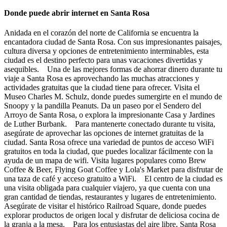
Donde puede abrir internet en Santa Rosa
Anidada en el corazón del norte de California se encuentra la
encantadora ciudad de Santa Rosa. Con sus impresionantes paisajes,
cultura diversa y opciones de entretenimiento interminables, esta
ciudad es el destino perfecto para unas vacaciones divertidas y
asequibles. Una de las mejores formas de ahorrar dinero durante tu
viaje a Santa Rosa es aprovechando las muchas atracciones y
actividades gratuitas que la ciudad tiene para ofrecer. Visita el
Museo Charles M. Schulz, donde puedes sumergirte en el mundo de
Snoopy y la pandilla Peanuts. Da un paseo por el Sendero del
Arroyo de Santa Rosa, o explora la impresionante Casa y Jardines
de Luther Burbank. Para mantenerte conectado durante tu visita,
asegúrate de aprovechar las opciones de internet gratuitas de la
ciudad. Santa Rosa ofrece una variedad de puntos de acceso WiFi
gratuitos en toda la ciudad, que puedes localizar fácilmente con la
ayuda de un mapa de wifi. Visita lugares populares como Brew
Coffee & Beer, Flying Goat Coffee y Lola's Market para disfrutar de
una taza de café y acceso gratuito a WiFi. El centro de la ciudad es
una visita obligada para cualquier viajero, ya que cuenta con una
gran cantidad de tiendas, restaurantes y lugares de entretenimiento.
Asegúrate de visitar el histórico Railroad Square, donde puedes
explorar productos de origen local y disfrutar de deliciosa cocina de
la granja a la mesa. Para los entusiastas del aire libre, Santa Rosa