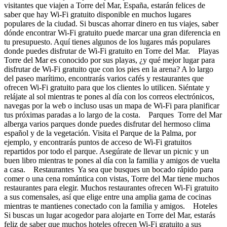
visitantes que viajen a Torre del Mar, España, estarán felices de
saber que hay Wi-Fi gratuito disponible en muchos lugares
populares de la ciudad. Si buscas ahorrar dinero en tus viajes, saber
dónde encontrar Wi-Fi gratuito puede marcar una gran diferencia en
tu presupuesto. Aquí tienes algunos de los lugares más populares
donde puedes disfrutar de Wi-Fi gratuito en Torre del Mar. Playas
Torre del Mar es conocido por sus playas, ¿y qué mejor lugar para
disfrutar de Wi-Fi gratuito que con los pies en la arena? A lo largo
del paseo marítimo, encontrarás varios cafés y restaurantes que
ofrecen Wi-Fi gratuito para que los clientes lo utilicen. Siéntate y
relájate al sol mientras te pones al día con los correos electrónicos,
navegas por la web o incluso usas un mapa de Wi-Fi para planificar
tus próximas paradas a lo largo de la costa. Parques Torre del Mar
alberga varios parques donde puedes disfrutar del hermoso clima
español y de la vegetación. Visita el Parque de la Palma, por
ejemplo, y encontrarás puntos de acceso de Wi-Fi gratuitos
repartidos por todo el parque. Asegúrate de llevar un picnic y un
buen libro mientras te pones al día con la familia y amigos de vuelta
a casa. Restaurantes Ya sea que busques un bocado rápido para
comer o una cena romántica con vistas, Torre del Mar tiene muchos
restaurantes para elegir. Muchos restaurantes ofrecen Wi-Fi gratuito
a sus comensales, así que elige entre una amplia gama de cocinas
mientras te mantienes conectado con la familia y amigos. Hoteles
Si buscas un lugar acogedor para alojarte en Torre del Mar, estarás
feliz de saber que muchos hoteles ofrecen Wi-Fi gratuito a sus