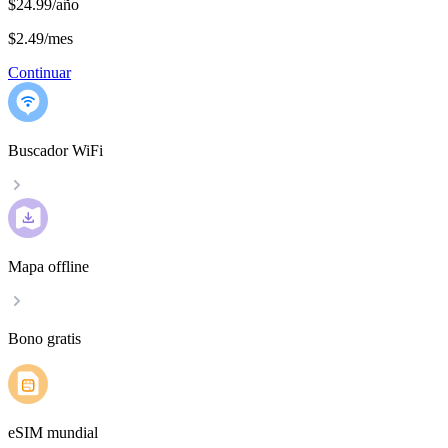
$24.99/año
$2.49
/
mes
Continuar
Buscador WiFi
Mapa offline
Bono gratis
eSIM mundial