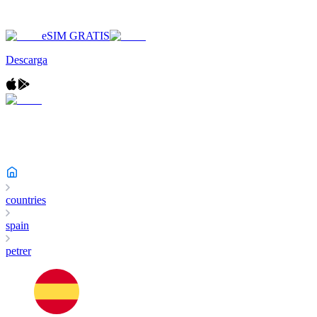
eSIM GRATIS
Descarga
countries
spain
petrer