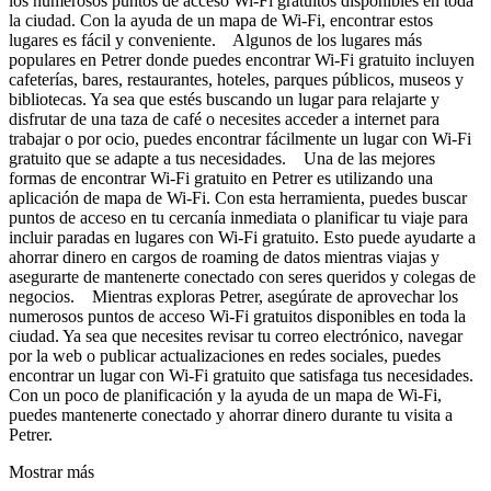
los numerosos puntos de acceso Wi-Fi gratuitos disponibles en toda
la ciudad. Con la ayuda de un mapa de Wi-Fi, encontrar estos
lugares es fácil y conveniente. Algunos de los lugares más
populares en Petrer donde puedes encontrar Wi-Fi gratuito incluyen
cafeterías, bares, restaurantes, hoteles, parques públicos, museos y
bibliotecas. Ya sea que estés buscando un lugar para relajarte y
disfrutar de una taza de café o necesites acceder a internet para
trabajar o por ocio, puedes encontrar fácilmente un lugar con Wi-Fi
gratuito que se adapte a tus necesidades. Una de las mejores
formas de encontrar Wi-Fi gratuito en Petrer es utilizando una
aplicación de mapa de Wi-Fi. Con esta herramienta, puedes buscar
puntos de acceso en tu cercanía inmediata o planificar tu viaje para
incluir paradas en lugares con Wi-Fi gratuito. Esto puede ayudarte a
ahorrar dinero en cargos de roaming de datos mientras viajas y
asegurarte de mantenerte conectado con seres queridos y colegas de
negocios. Mientras exploras Petrer, asegúrate de aprovechar los
numerosos puntos de acceso Wi-Fi gratuitos disponibles en toda la
ciudad. Ya sea que necesites revisar tu correo electrónico, navegar
por la web o publicar actualizaciones en redes sociales, puedes
encontrar un lugar con Wi-Fi gratuito que satisfaga tus necesidades.
Con un poco de planificación y la ayuda de un mapa de Wi-Fi,
puedes mantenerte conectado y ahorrar dinero durante tu visita a
Petrer.
Mostrar más