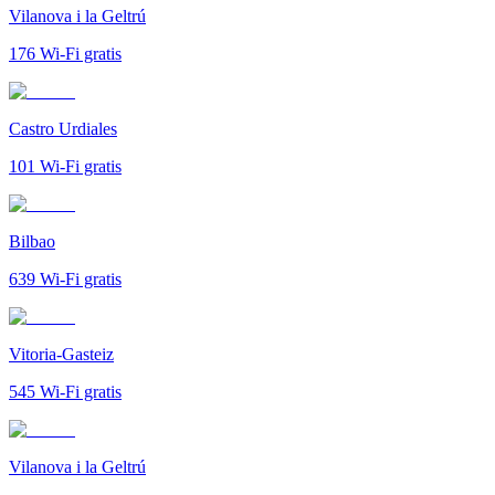
Vilanova i la Geltrú
176
Wi-Fi gratis
Castro Urdiales
101
Wi-Fi gratis
Bilbao
639
Wi-Fi gratis
Vitoria-Gasteiz
545
Wi-Fi gratis
Vilanova i la Geltrú