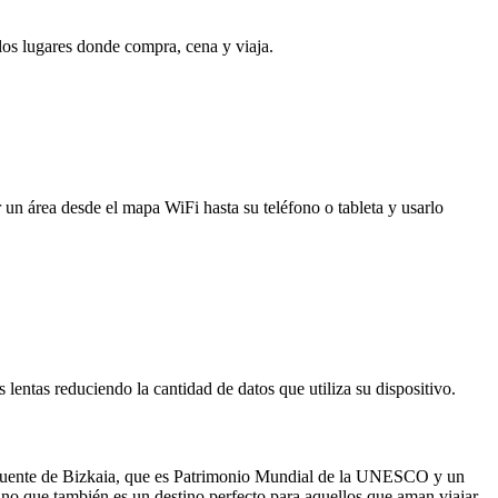
 los lugares donde compra, cena y viaja.
 un área desde el mapa WiFi hasta su teléfono o tableta y usarlo
entas reduciendo la cantidad de datos que utiliza su dispositivo.
el Puente de Bizkaia, que es Patrimonio Mundial de la UNESCO y un
 sino que también es un destino perfecto para aquellos que aman viajar