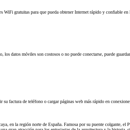
es WiFi gratuitas para que pueda obtener Internet rápido y confiable en
to, los datos móviles son costosos o no puede conectarse, puede guardar
 su factura de teléfono o cargar páginas web más rápido en conexiones l
zcaya, en la región norte de España. Famosa por su puente colgante, 
na gran atracción para los entusiastas de la arquitectura y la historia,