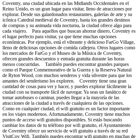
Coventry, una ciudad ubicada en las Midlands Occidentales en el
Reino Unido, es un gran lugar para visitar, lleno de atracciones por
explorar. Desde sus galardonados restaurantes, galerías de arte y su
icónica Catedral medieval de Coventry, hasta los grandes destinos
de compras y su animada vida nocturna, la ciudad ofrece algo para
cada viajero. Para aquellos que buscan ahorrar dinero, Coventry es
el lugar perfecto para visitar, ya que tiene muchas opciones
económicas. Por ejemplo, está el vibrante y delicioso FarGo Village,
lleno de deliciosas opciones de comida callejera. Otros lugares como
los mercados de FarGo y el Museo de la Música de Coventry,
ofrecen grandes descuentos y entrada gratuita durante las horas
menos concurridas. También puedes encontrar grandes parques
como el Parque Conmemorativo de la Guerra y la Reserva Natural
de Ryton Wood, con muchos senderos y vida silvestre para que los
amantes del senderismo los exploren. Coventry tiene una gran
cantidad de cosas para ver y hacer, y puedes explorar fácilmente la
ciudad con su transporte fácil de navegar. Ya seas un fanático de
tomar autobuses o caminar, puedes llegar a la mayoría de las
atracciones de la ciudad a través de cualquiera de las opciones.
Como en cualquier ciudad, el wifi gratuito es un factor importante
en los viajes modernos. Afortunadamente, Coventry tiene muchos
puntos de acceso wifi gratuitos disponibles. Si estás buscando
cambiar los datos de tu teléfono por wifi gratuito, el Ayuntamiento
de Coventry ofrece un servicio de wifi gratuito a través de su red
VisitCov Wifi. También puedes encontrar wifi gratuito en muchas de