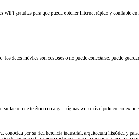
es WiFi gratuitas para que pueda obtener Internet rápido y confiable en
to, los datos móviles son costosos o no puede conectarse, puede guardar
 su factura de teléfono o cargar páginas web más rápido en conexiones l
conocida por su rica herencia industrial, arquitectura histórica y paisa
s que hacer que están a poca distancia a pie o a un corto trayecto en c