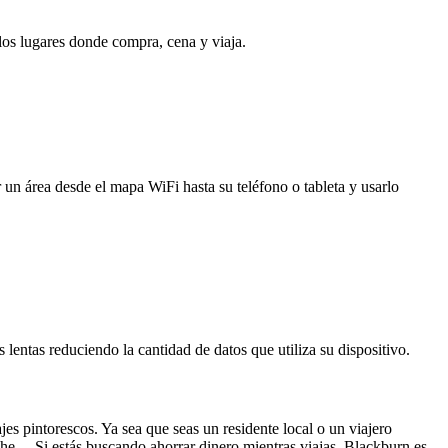
 los lugares donde compra, cena y viaja.
 un área desde el mapa WiFi hasta su teléfono o tableta y usarlo
entas reduciendo la cantidad de datos que utiliza su dispositivo.
jes pintorescos. Ya sea que seas un residente local o un viajero
oche. Si estás buscando ahorrar dinero mientras viajas, Blackburn es